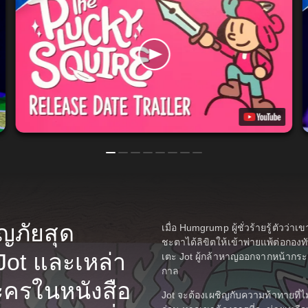
ญภัยสุด
เมื่อ Humgrump ผู้ชั่วร้ายรู้ตัวว่า
ชะตาได้ลิขิตให้เข้าพ่ายแพ้ต่อกอ
Jot และเหล่า
เตะ Jot ผู้กล้าหาญออกจากหน้ากร
กาล
ละครในหนังสือ
Jot จะต้องเผชิญกับความท้าทายที่ไม