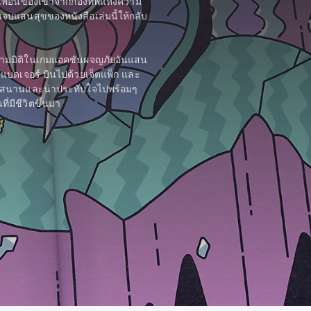
อเพื่อนของเขาจากกองทัพแห่งความ
บแสนสุขของหนังสือเล่มนี้ให้กลับ
ามมิติในเกมแอคชันผจญภัยอันแสน
ับแบดเจอร์ บินไปด้วยเจ็ตแพ็ก และ
ุกสนานและน่าประทับใจไปพร้อมๆ
่มีชีวิตขึ้นมา