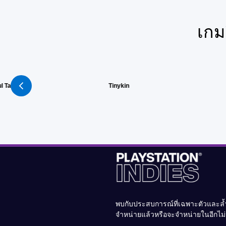
เกม
l Tale
Tinykin
พบกับประสบการณ์ที่เฉพาะตัวและล้ำ
จำหน่ายแล้วหรือจะจำหน่ายในอีกไ