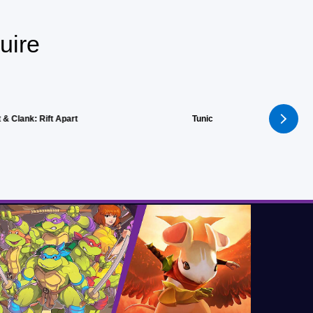
uire
 & Clank: Rift Apart
Tunic