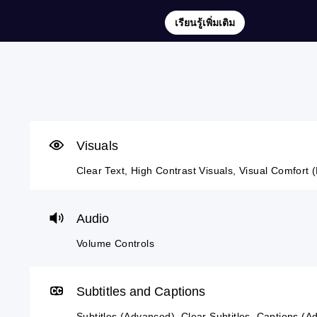
เรียนรู้เพิ่มเติม
C
V
S
C
A
l
o
u
o
d
e
l
b
n
j
a
u
t
t
u
r
m
i
r
s
Visuals
T
e
t
o
t
Clear Text, High Contrast Visuals, Visual Comfort (
e
C
l
l
a
x
o
e
l
b
t
n
s
e
l
Audio
t
(
r
e
M
r
A
R
D
e
Volume Controls
n
o
d
e
i
u
l
v
m
f
a
s
a
a
f
Subtitles and Captions
n
n
p
i
Y
d
c
p
c
Subtitles (Advanced), Clear Subtitles, Captions (