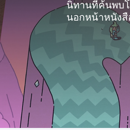
นิทานที่ค้นพบโล
นอกหน้าหนังส