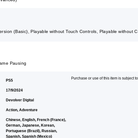
rsion (Basic), Playable without Touch Controls, Playable without Co
 Game Pausing
Purchase or use of this item is subject t
PS5
17/9/2024
Devolver Digital
Action, Adventure
Chinese, English, French (France),
German, Japanese, Korean,
Portuguese (Brazil), Russian,
Spanish, Spanish (Mexico)