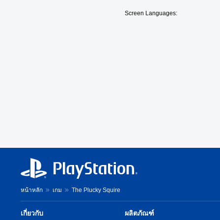
g
e
v
i
u
a
t
i
Screen Languages:
s
s
m
h
d
p
t
e
e
u
r
o
i
c
a
e
m
s
o
l
s
i
f
n
a
e
s
u
t
u
n
e
l
r
d
t
t
l
o
i
e
h
y
l
o
d
e
s
s
v
i
l
u
t
o
n
e
b
o
l
a
v
t
a
u
w
e
i
n
m
a
l
t
a
e
y
o
l
l
s
t
f
e
t
.
h
c
d
e
a
h
.
r
หน้าหลัก
เกม
The Plucky Squire
t
a
n
m
l
a
a
C
เกี่ยวกับ
ผลิตภัณฑ์
l
t