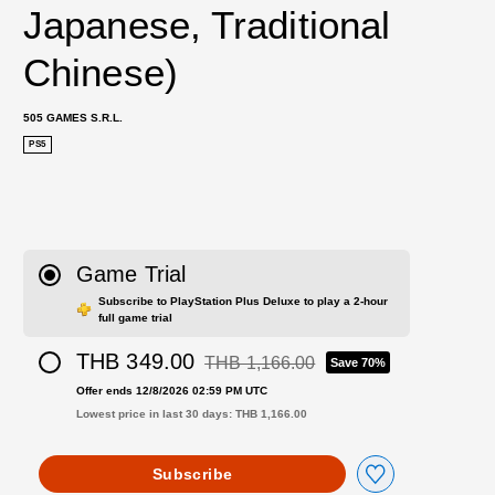
Japanese, Traditional 
Chinese)
505 GAMES S.R.L.
PS5
Game Trial
Subscribe to PlayStation Plus Deluxe to play a 2-hour
full game trial
THB 349.00
THB 1,166.00
Save 70%
Discounted from original price of THB 1,
Offer ends 12/8/2026 02:59 PM UTC
Lowest price in last 30 days: THB 1,166.00
Subscribe