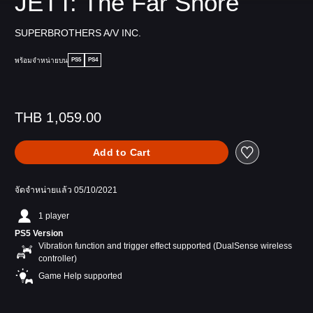
JETT: The Far Shore
SUPERBROTHERS A/V INC.
พร้อมจำหน่ายบน
PS5
PS4
THB 1,059.00
Add to Cart
จัดจำหน่ายแล้ว 05/10/2021
1 player
PS5 Version
Vibration function and trigger effect supported (DualSense wireless
controller)
Game Help supported