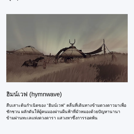
ฮิมน์เวฟ (hymnwave)
สืบเสาะต้นกำเนิดของ “ฮิมน์เวฟ” คลื่นที่เดินทางข้ามดวงดาวมาเพื่อ
ชักชวน ผลักดันให้ผู้คนมองผ่านผืนฟ้าที่มัวหมองด้วยปัญหานานา
ข้ามผ่านทะเลแห่งดวงดารา แสวงหาซึ่งการรอดพ้น