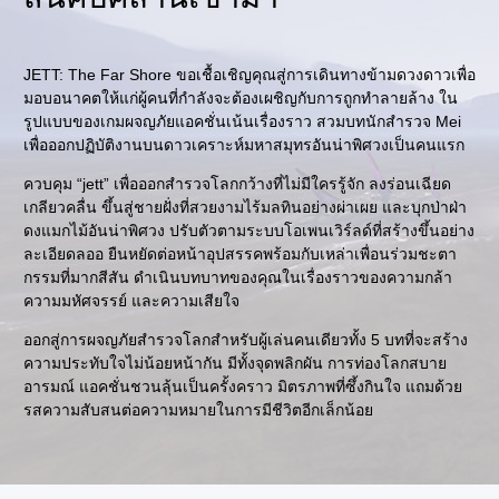
JETT: The Far Shore ขอเชื้อเชิญคุณสู่การเดินทางข้ามดวงดาวเพื่อ
มอบอนาคตให้แก่ผู้คนที่กำลังจะต้องเผชิญกับการถูกทำลายล้าง ใน
รูปแบบของเกมผจญภัยแอคชั่นเน้นเรื่องราว สวมบทนักสำรวจ Mei
เพื่อออกปฏิบัติงานบนดาวเคราะห์มหาสมุทรอันน่าพิศวงเป็นคนแรก
ควบคุม “jett” เพื่อออกสำรวจโลกกว้างที่ไม่มีใครรู้จัก ลงร่อนเฉียด
เกลียวคลื่น ขึ้นสู่ชายฝั่งที่สวยงามไร้มลทินอย่างผ่าเผย และบุกป่าฝ่า
ดงแมกไม้อันน่าพิศวง ปรับตัวตามระบบโอเพนเวิร์ลด์ที่สร้างขึ้นอย่าง
ละเอียดลออ ยืนหยัดต่อหน้าอุปสรรคพร้อมกับเหล่าเพื่อนร่วมชะตา
กรรมที่มากสีสัน ดำเนินบทบาทของคุณในเรื่องราวของความกล้า
ความมหัศจรรย์ และความเสียใจ
ออกสู่การผจญภัยสำรวจโลกสำหรับผู้เล่นคนเดียวทั้ง 5 บทที่จะสร้าง
ความประทับใจไม่น้อยหน้ากัน มีทั้งจุดพลิกผัน การท่องโลกสบาย
อารมณ์ แอคชั่นชวนลุ้นเป็นครั้งคราว มิตรภาพที่ซึ้งกินใจ แถมด้วย
รสความสับสนต่อความหมายในการมีชีวิตอีกเล็กน้อย