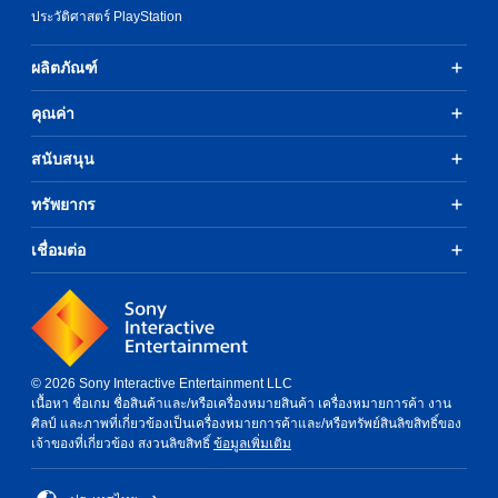
c
s
e
h
i
ประวัติศาสตร์ PlayStation
)
u
c
a
v
p
h
t
T
i
p
a
ผลิตภัณฑ์
s
h
d
o
n
o
e
u
r
g
u
g
a
คุณค่า
t
e
n
a
l
i
d
d
m
l
สนับสนุน
s
t
s
e
y
p
o
c
i
t
r
ทรัพยากร
m
a
n
o
o
a
n
c
h
v
k
เชื่อมต่อ
b
l
e
i
e
e
u
l
d
t
h
d
p
e
h
e
e
y
d
e
a
s
o
.
m
r
c
u
e
d
a
p
© 2026 Sony Interactive Entertainment LLC
a
f
p
l
A
เนื้อหา ชื่อเกม ชื่อสินค้าและ/หรือเครื่องหมายสินค้า เครื่องหมายการค้า งาน
s
r
t
a
d
ศิลป์ และภาพที่เกี่ยวข้องเป็นเครื่องหมายการค้าและ/หรือทรัพย์สินลิขสิทธิ์ของ
i
o
i
y
j
เจ้าของที่เกี่ยวข้อง สงวนลิขสิทธิ์
ข้อมูลเพิ่มเติม
e
m
o
t
u
r
a
n
h
s
t
l
s
e