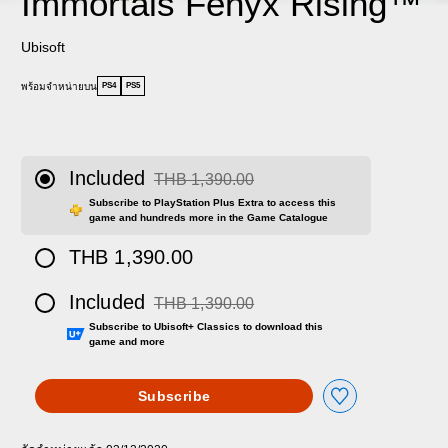
Immortals Fenyx Rising™
Ubisoft
พร้อมจำหน่ายบน
PS4
PS5
Included
THB 1,390.00
Discounted from original price of THB 1,390.0
Subscribe to PlayStation Plus Extra to access this
game and hundreds more in the Game Catalogue
THB 1,390.00
Included
THB 1,390.00
Discounted from original price of THB 1,390.0
Subscribe to Ubisoft+ Classics to download this
game and more
Subscribe