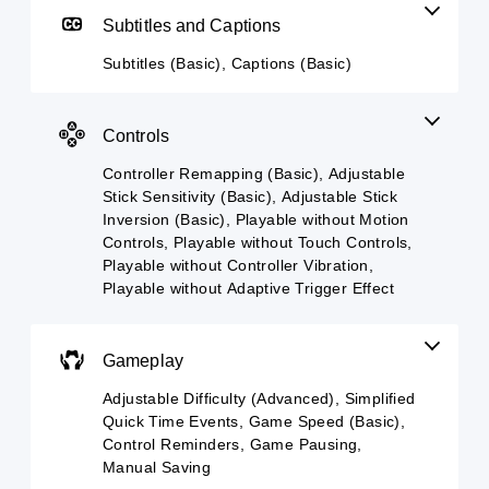
n
g
(
y
o
Subtitles and Captions
t
a
B
(
u
u
m
d
a
A
Subtitles (Basic), Captions (Basic)
r
e
o
s
d
n
i
n
i
v
d
n
'
c
a
o
c
Controls
t
)
n
w
l
n
n
c
u
Controller Remapping (Basic), Adjustable
Y
e
a
e
d
o
e
Stick Sensitivity (Basic), Adjustable Stick
n
e
d
u
d
Inversion (Basic), Playable without Motion
d
s
c
)
t
Controls, Playable without Touch Controls,
m
s
a
o
Y
Playable without Controller Vibration,
u
u
n
r
o
t
Playable without Adaptive Trigger Effect
b
c
e
u
e
t
h
l
c
i
i
a
y
a
n
t
n
o
n
Gameplay
d
l
g
n
c
i
e
e
u
Adjustable Difficulty (Advanced), Simplified
u
v
s
t
n
s
Quick Time Events, Game Speed (Basic),
i
f
h
d
t
d
Control Reminders, Game Pausing,
o
e
e
o
u
r
Manual Saving
c
r
m
a
t
o