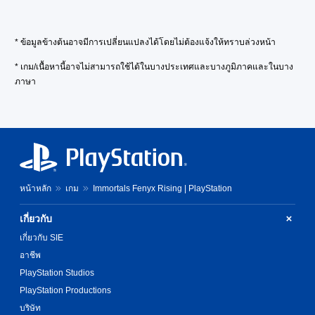
s
m
o
c
e
e
e
u
t
r
t
,
c
i
s
l
o
* ข้อมูลข้างต้นอาจมีการเปลี่ยนแปลงได้โดยไม่ต้องแจ้งให้ทราบล่วงหน้า
a
v
o
a
r
n
a
n
y
i
* เกม/เนื้อหานี้อาจไม่สามารถใช้ได้ในบางประเทศและบางภูมิภาคและในบาง
s
t
l
o
m
e
ภาษา
e
y
u
p
t
a
.
t
o
t
r
,
r
h
a
o
t
e
C
n
r
a
a
g
a
s
n
u
e
p
o
t
d
o
t
m
c
i
f
หน้าหลัก
เกม
Immortals Fenyx Rising | PlayStation
i
e
o
o
a
o
r
l
o
s
e
o
n
เกี่ยวกับ
u
s
m
u
s
t
i
เกี่ยวกับ SIE
a
r
p
(
s
p
s
อาชีพ
u
B
t
p
c
t
s
PlayStation Studios
a
i
a
s
i
s
PlayStation Productions
n
n
o
n
i
g
b
บริษัท
t
d