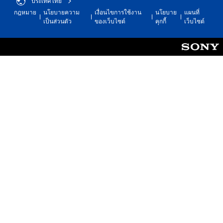
ประเทศไทย
o
t
l
f
g
t
กฎหมาย
นโยบายความ
เงื่อนไขการใช้งาน
นโยบาย
แผนที่
a
a
o
a
e
เป็นส่วนตัว
ของเว็บไซต์
คุกกี้
เว็บไซต์
r
b
r
m
l
o
o
l
e
l
u
n
.
e
a
n
l
S
p
d
y
t
S
a
y
i
i
r
i
o
m
c
t
m
u
p
.
k
.
p
o
S
r
l
e
t
i
A
S
a
n
f
u
c
n
s
i
d
r
t
i
e
i
e
s
t
d
o
e
o
i
Q
C
n
u
v
u
u
n
R
i
i
e
d
e
t
s
c
A
a
y
d
k
l
d
u
(
T
t
e
r
B