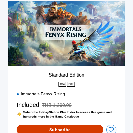
S
t
a
n
d
a
r
d
E
d
i
t
i
Standard Edition
o
n
PS4
PS5
Immortals Fenyx Rising
Included
THB 1,390.00
Discounted from original price of THB 1,390.00
Subscribe to PlayStation Plus Extra to access this game and
hundreds more in the Game Catalogue
Subscribe