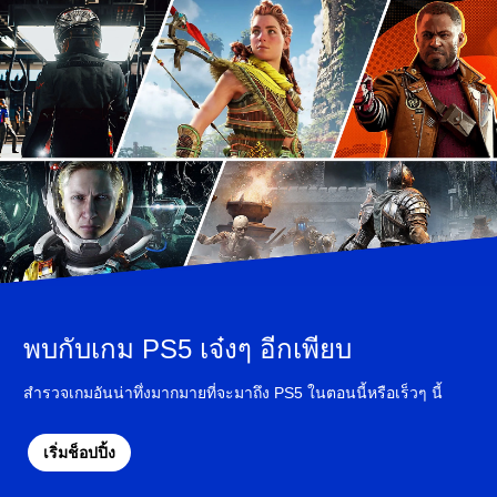
,
T
r
a
d
i
t
i
o
n
a
l
C
h
i
n
พบกับเกม PS5 เจ๋งๆ อีกเพียบ
e
s
สำรวจเกมอันน่าทึ่งมากมายที่จะมาถึง PS5 ในตอนนี้หรือเร็วๆ นี้
e
)
เริ่มช็อปปิ้ง