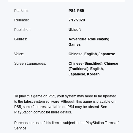
s
i
l
h
n
t
s
a
e
t
Platform:
PS4, PS5
a
e
u
m
r
n
t
d
Release:
2/12/2020
a
o
d
h
i
i
l
i
e
Publisher:
Ubisoft
o
n
s
n
l
v
s
t
g
Genres:
Adventure, Role Playing
e
o
t
o
c
Games
v
l
o
a
o
e
u
r
n
l
Voice:
Chinese, English, Japanese
l
m
y
a
o
o
e
a
Screen Languages:
Chinese (Simplified), Chinese
l
u
f
s
n
(Traditional), English,
t
r
c
.
d
Japanese, Korean
e
t
h
m
r
o
a
a
n
p
3
l
i
a
l
D
l
n
t
To play this game on PS5, your system may need to be updated 
a
A
e
c
i
to the latest system software. Although this game is playable on 
y
n
u
h
v
PS5, some features available on PS4 may be absent. See 
t
g
d
a
e
PlayStation.com/bc for more details.
h
e
i
r
p
e
o
o
a
r
Purchase or use of this item is subject to the PlayStation Terms of 
g
r
c
e
Service.
a
Y
a
t