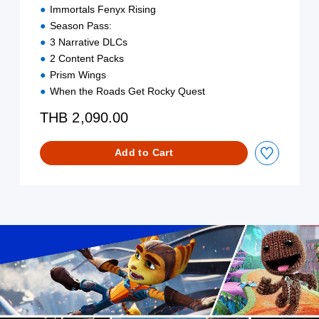
r
,
Immortals Fenyx Rising
a
E
Season Pass:
d
n
3 Narrative DLCs
i
g
2 Content Packs
t
l
i
i
Prism Wings
o
s
When the Roads Get Rocky Quest
n
h
a
,
THB 2,090.00
l
K
C
o
Add to Cart
h
r
i
e
n
a
e
n
s
,
e
J
)
a
p
a
n
e
s
e