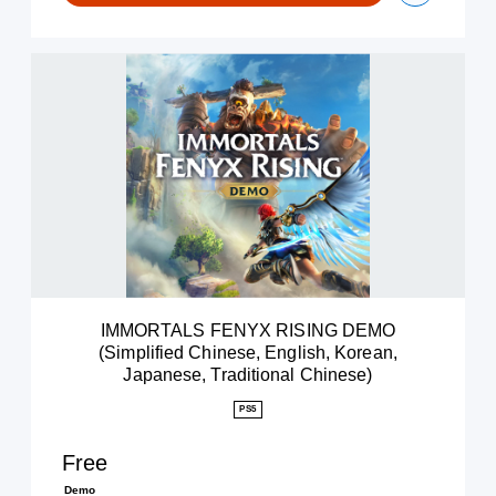
I
M
M
O
R
T
A
L
S
F
E
N
Y
IMMORTALS FENYX RISING DEMO
X
(Simplified Chinese, English, Korean,
R
Japanese, Traditional Chinese)
I
S
PS5
I
N
Free
G
D
Demo