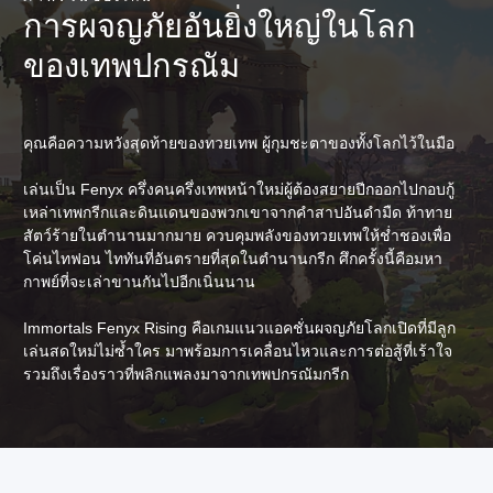
การผจญภัยอันยิ่งใหญ่ในโลก
ของเทพปกรณัม
คุณคือความหวังสุดท้ายของทวยเทพ ผู้กุมชะตาของทั้งโลกไว้ในมือ
เล่นเป็น Fenyx ครึ่งคนครึ่งเทพหน้าใหม่ผู้ต้องสยายปีกออกไปกอบกู้
เหล่าเทพกรีกและดินแดนของพวกเขาจากคำสาปอันดำมืด ท้าทาย
สัตว์ร้ายในตำนานมากมาย ควบคุมพลังของทวยเทพให้ช่ำชองเพื่อ
โค่นไทฟอน ไททันที่อันตรายที่สุดในตำนานกรีก ศึกครั้งนี้คือมหา
กาพย์ที่จะเล่าขานกันไปอีกเนิ่นนาน
Immortals Fenyx Rising คือเกมแนวแอคชั่นผจญภัยโลกเปิดที่มีลูก
เล่นสดใหม่ไม่ซ้ำใคร มาพร้อมการเคลื่อนไหวและการต่อสู้ที่เร้าใจ
รวมถึงเรื่องราวที่พลิกแพลงมาจากเทพปกรณัมกรีก