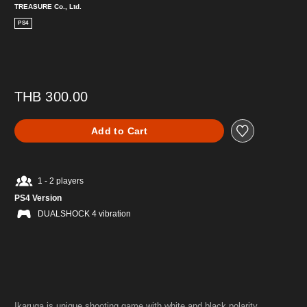
TREASURE Co., Ltd.
PS4
THB 300.00
Add to Cart
1 - 2 players
PS4 Version
DUALSHOCK 4 vibration
Ikaruga is unique shooting game with white and black polarity.