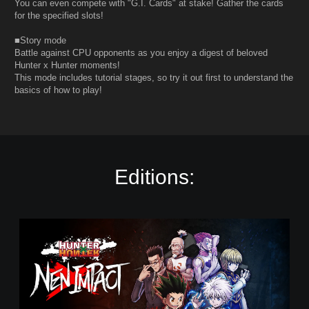
You can even compete with "G.I. Cards" at stake! Gather the cards
for the specified slots!
■Story mode
Battle against CPU opponents as you enjoy a digest of beloved
Hunter x Hunter moments!
This mode includes tutorial stages, so try it out first to understand the
basics of how to play!
Editions:
S
t
a
n
d
a
r