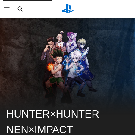
ค้นหา
HUNTER×HUNTER
NEN×IMPACT