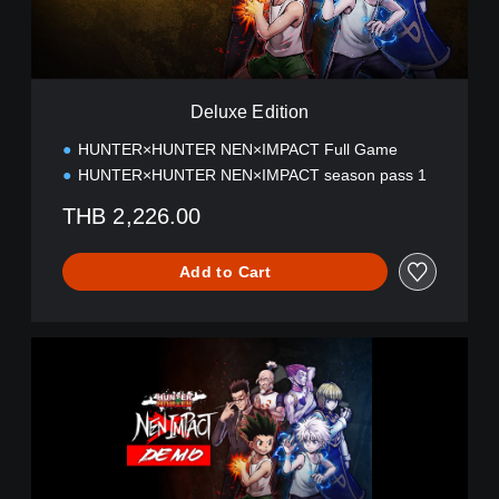
i
t
i
o
n
Deluxe Edition
HUNTER×HUNTER NEN×IMPACT Full Game
HUNTER×HUNTER NEN×IMPACT season pass 1
THB 2,226.00
Add to Cart
H
U
N
T
E
R
×
H