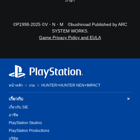
r
ภาษา
e
d
u
c
©P1998-2025 ©V・N・M ©bushiroad Published by ARC
e
SYSTEM WORKS.
t
Game Privacy Policy and EULA
h
e
o
v
e
r
a
l
l
หน้าหลัก
เกม
HUNTER×HUNTER NEN×IMPACT
c
h
เกี่ยวกับ
a
l
เกี่ยวกับ SIE
l
อาชีพ
e
PlayStation Studios
n
g
PlayStation Productions
e
บริษัท