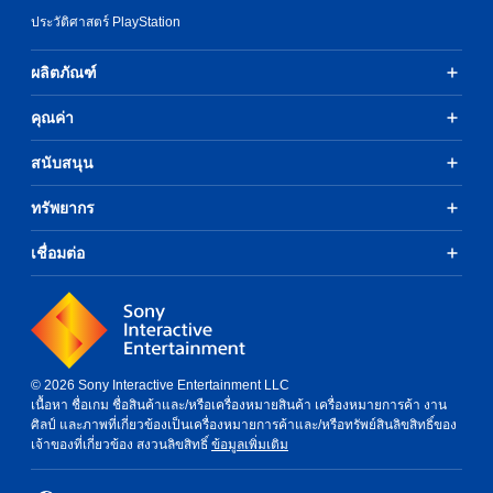
o
ประวัติศาสตร์ PlayStation
f
t
h
ผลิตภัณฑ์
e
g
คุณค่า
a
m
e
สนับสนุน
b
y
ทรัพยากร
c
h
เชื่อมต่อ
o
o
s
i
n
g
a
© 2026 Sony Interactive Entertainment LLC
n
เนื้อหา ชื่อเกม ชื่อสินค้าและ/หรือเครื่องหมายสินค้า เครื่องหมายการค้า งาน
a
ศิลป์ และภาพที่เกี่ยวข้องเป็นเครื่องหมายการค้าและ/หรือทรัพย์สินลิขสิทธิ์ของ
l
เจ้าของที่เกี่ยวข้อง สงวนลิขสิทธิ์
ข้อมูลเพิ่มเติม
t
e