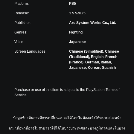
e
Platform:
PS5
i
s
f
e
Release:
17/7/2025
f
)
i
Publisher:
Arc System Works Co., Ltd.
c
Genres:
Fighting
u
l
Voice:
Japanese
t
Screen Languages:
Chinese (Simplified), Chinese
y
(Traditional), English, French
(
(France), German, Italian,
B
Japanese, Korean, Spanish
a
s
i
c
Purchase or use of this item is subject to the PlayStation Terms of 
)
Service.
Y
o
u
ข้อมูลข้างต้นอาจมีการเปลี่ยนแปลงได้โดยไม่ต้องแจ้งให้ทราบล่วงหน้า
c
a
เกม/เนื้อหานี้อาจไม่สามารถใช้ได้ในบางประเทศและบางภูมิภาคและในบาง
n