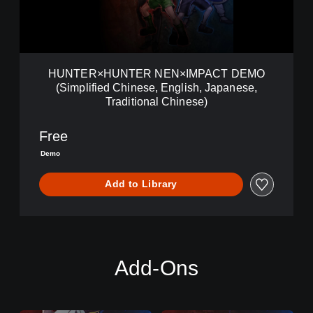
U
N
T
E
R
HUNTER×HUNTER NEN×IMPACT DEMO
N
(Simplified Chinese, English, Japanese,
E
Traditional Chinese)
N
×
I
Free
M
Demo
P
A
Add to Library
C
T
D
E
M
O
Add-Ons
(
S
i
m