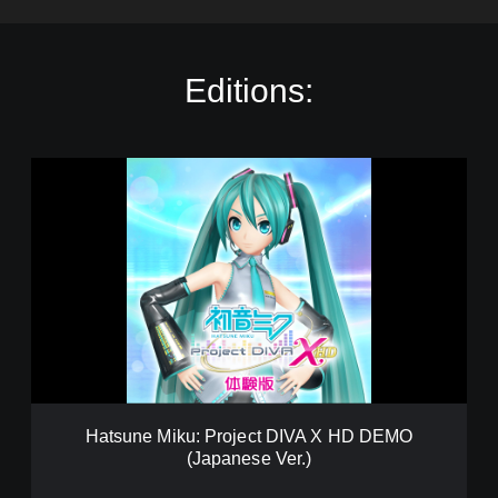
Editions:
H
a
t
s
u
n
e
M
i
k
u
:
P
Hatsune Miku: Project DIVA X HD DEMO
r
(Japanese Ver.)
o
j