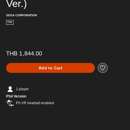
Ver.)
SEGA CORPORATION
PS4
THB 1,844.00
Add to Cart
1 player
PS4 Version
PS VR headset enabled