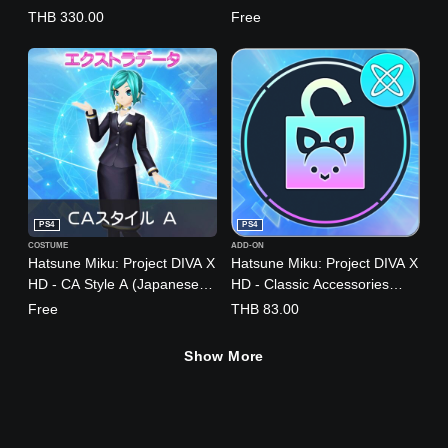
set (Japanese Ver.)
Ver.)
THB 330.00
Free
PS4
PS4
COSTUME
ADD-ON
Hatsune Miku: Project DIVA X
Hatsune Miku: Project DIVA X
HD - CA Style A (Japanese
HD - Classic Accessories
Ver.)
Unlock (Japanese Ver.)
Free
THB 83.00
Show More