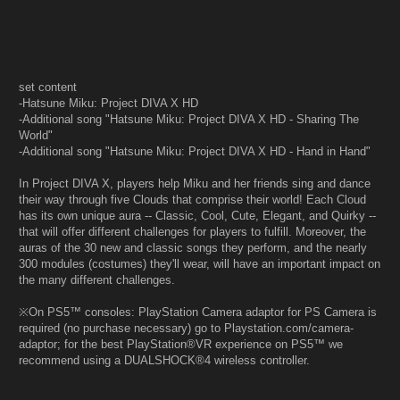
set content
-Hatsune Miku: Project DIVA X HD
-Additional song "Hatsune Miku: Project DIVA X HD - Sharing The
World"
-Additional song "Hatsune Miku: Project DIVA X HD - Hand in Hand"
In Project DIVA X, players help Miku and her friends sing and dance
their way through five Clouds that comprise their world! Each Cloud
has its own unique aura -- Classic, Cool, Cute, Elegant, and Quirky --
that will offer different challenges for players to fulfill. Moreover, the
auras of the 30 new and classic songs they perform, and the nearly
300 modules (costumes) they'll wear, will have an important impact on
the many different challenges.
※On PS5™ consoles: PlayStation Camera adaptor for PS Camera is
required (no purchase necessary) go to Playstation.com/camera-
adaptor; for the best PlayStation®VR experience on PS5™ we
recommend using a DUALSHOCK®4 wireless controller.