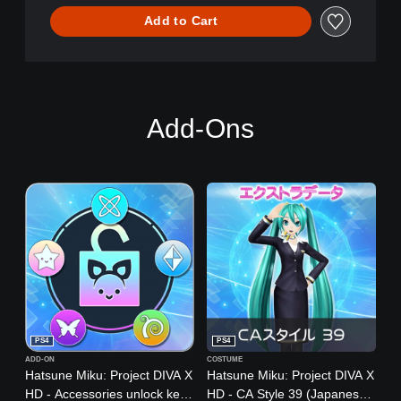
c
Add to Cart
t
D
I
V
A
X
Add-Ons
(
E
n
g
l
i
s
h
V
e
r
.
)
PS4
PS4
ADD-ON
COSTUME
Hatsune Miku: Project DIVA X
Hatsune Miku: Project DIVA X
HD - Accessories unlock key
HD - CA Style 39 (Japanese