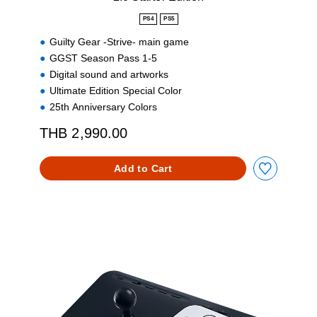
t
i
PS4
PS5
o
Guilty Gear -Strive- main game
n
GGST Season Pass 1-5
Digital sound and artworks
Ultimate Edition Special Color
25th Anniversary Colors
THB 2,990.00
Add to Cart