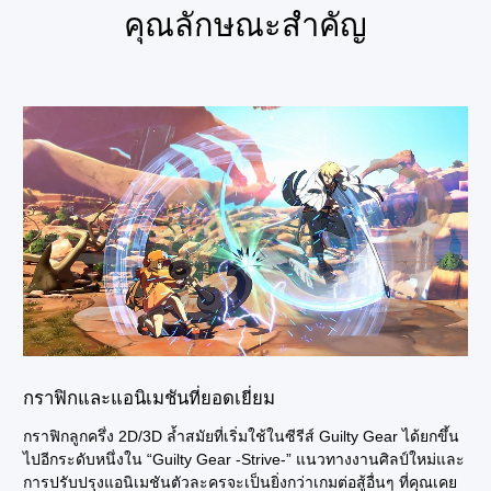
คุณลักษณะสำคัญ
กราฟิกและแอนิเมชันที่ยอดเยี่ยม
กราฟิกลูกครึ่ง 2D/3D ล้ำสมัยที่เริ่มใช้ในซีรีส์ Guilty Gear ได้ยกขึ้น
ไปอีกระดับหนึ่งใน “Guilty Gear -Strive-” แนวทางงานศิลป์ใหม่และ
การปรับปรุงแอนิเมชันตัวละครจะเป็นยิ่งกว่าเกมต่อสู้อื่นๆ ที่คุณเคย