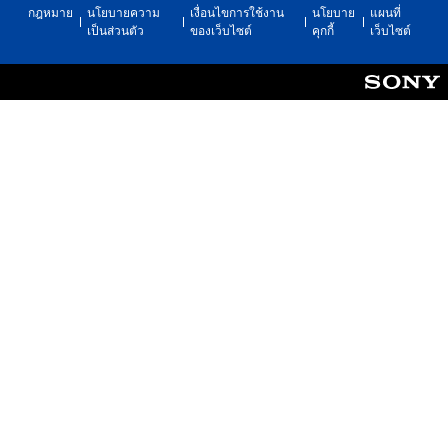
กฎหมาย
นโยบายความ
เงื่อนไขการใช้งาน
นโยบาย
แผนที่
o
เป็นส่วนตัว
ของเว็บไซต์
คุกกี้
เว็บไซต์
u
t
,
o
r
s
o
m
e
r
e
m
a
p
p
i
n
g
s
u
p
p
o
r