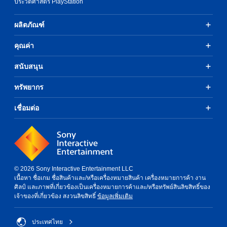
ประวัติศาสตร์ PlayStation
s
t
ผลิตภัณฑ์
o
a
n
คุณค่า
a
l
สนับสนุน
t
e
ทรัพยากร
r
n
a
เชื่อมต่อ
t
i
v
e
p
r
© 2026 Sony Interactive Entertainment LLC
e
เนื้อหา ชื่อเกม ชื่อสินค้าและ/หรือเครื่องหมายสินค้า เครื่องหมายการค้า งาน
s
ศิลป์ และภาพที่เกี่ยวข้องเป็นเครื่องหมายการค้าและ/หรือทรัพย์สินลิขสิทธิ์ของ
e
เจ้าของที่เกี่ยวข้อง สงวนลิขสิทธิ์
ข้อมูลเพิ่มเติม
t
l
a
ประเทศไทย
y