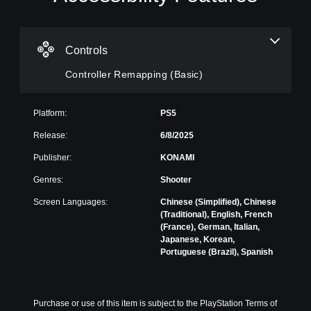
o
n
t
r
Controls
o
Controller Remapping (Basic)
l
l
e
Platform:
PS5
r
R
Release:
6/8/2025
e
Publisher:
KONAMI
m
a
Genres:
Shooter
p
p
Screen Languages:
Chinese (Simplified), Chinese
i
(Traditional), English, French
(France), German, Italian,
n
Japanese, Korean,
g
Portuguese (Brazil), Spanish
(
B
a
s
Purchase or use of this item is subject to the PlayStation Terms of 