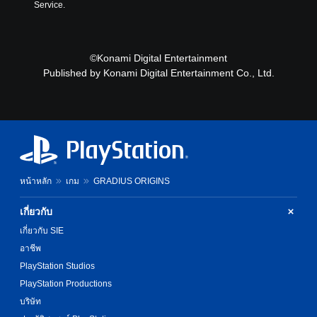
i
Service.
c
)
Y
©Konami Digital Entertainment
o
u
Published by Konami Digital Entertainment Co., Ltd.
c
a
n
c
h
a
n
g
หน้าหลัก
เกม
GRADIUS ORIGINS
e
t
เกี่ยวกับ
h
e
เกี่ยวกับ SIE
c
อาชีพ
o
n
PlayStation Studios
t
PlayStation Productions
r
o
บริษัท
l