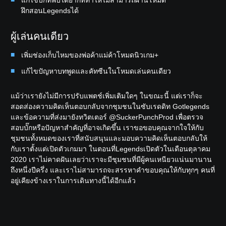
แก้ไขบั๊กที่พบได้ยากที่ทำให้ไม่สามารถผ่านโหมด
ฝึกสอนLegendsได้
ผู้เล่นคนเดียว
เพิ่มช่องเก็บไหมของพ่อค้าแม่ค้าโหมดนิวเกม+
แก้ไขปัญหาบทพูดและคัทซีนในโหมดเล่นคนเดียว
แม้ว่าเรายังไม่มีการปรับแพตช์เพิ่มเติมใดๆ ในขณะนี้ แต่เราก็จะ
สอดส่องความคิดเห็นตอบกลับจากชุมชนในซับเรดดิท Gotlegends
และข้อความที่ส่งมายังทวิตเตอร์ @SuckerPunchProd เพื่อตรวจ
สอบบั๊กหรือปัญหาสำคัญที่อาจเกิดขึ้น เราขอขอบคุณจากใจให้กับ
ชุมชนทั้งหมดของเราที่สนับสนุนและมอบความคิดเห็นตอบกลับให้
กับเราตั้งแต่เปิดตัวเกมมา ในตอนที่Legendsเปิดตัวในเดือนตุลาคม
2020 เราไม่คาดฝันเลยว่าเราจะมีชุมชนที่มีผู้คนเหนียวแน่นมานาน
ถึงหนึ่งปีครึ่ง และเราไม่สามารถจะสรรหาคำขอบคุณให้กับทุกๆ คนที่
อยู่เคียงข้างเราในการเดินทางนี้ได้อีกแล้ว