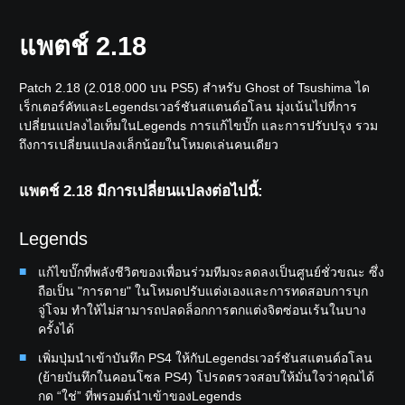
แพตช์ 2.18
Patch 2.18 (2.018.000 บน PS5) สำหรับ Ghost of Tsushima ได
เร็กเตอร์คัทและLegendsเวอร์ชันสแตนด์อโลน มุ่งเน้นไปที่การ
เปลี่ยนแปลงไอเท็มในLegends การแก้ไขบั๊ก และการปรับปรุง รวม
ถึงการเปลี่ยนแปลงเล็กน้อยในโหมดเล่นคนเดียว
แพตช์ 2.18 มีการเปลี่ยนแปลงต่อไปนี้:
Legends
แก้ไขบั๊กที่พลังชีวิตของเพื่อนร่วมทีมจะลดลงเป็นศูนย์ชั่วขณะ ซึ่ง
ถือเป็น "การตาย" ในโหมดปรับแต่งเองและการทดสอบการบุก
จู่โจม ทำให้ไม่สามารถปลดล็อกการตกแต่งจิตซ่อนเร้นในบาง
ครั้งได้
เพิ่มปุ่มนำเข้าบันทึก PS4 ให้กับLegendsเวอร์ชันสแตนด์อโลน
(ย้ายบันทึกในคอนโซล PS4) โปรดตรวจสอบให้มั่นใจว่าคุณได้
กด “ใช่” ที่พรอมต์นำเข้าของLegends