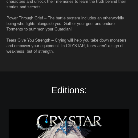
characters and unlock their memories to learn the truth behind their
stories and secrets.
Power Through Grief – The battle system includes an otherworldly
being who fights alongside you. Gather your grief and endure
Torments to summon your Guardian!
Tears Give You Strength – Crying will help you take down monsters
and empower your equipment. In CRYSTAR, tears aren't a sign of
weakness, but of strength.
Editions:
C
R
Y
S
T