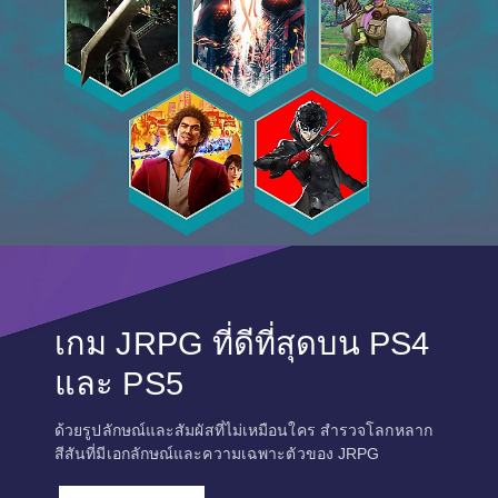
n
e
e
r
s
.
e
)
V
e
r
.
)
เกม JRPG ที่ดีที่สุดบน PS4
และ PS5
ด้วยรูปลักษณ์และสัมผัสที่ไม่เหมือนใคร สำรวจโลกหลาก
สีสันที่มีเอกลักษณ์และความเฉพาะตัวของ JRPG