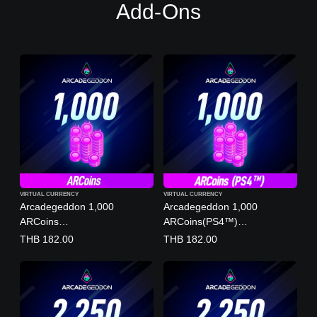
Add-Ons
VIRTUAL CURRENCY
VIRTUAL CURRENCY
Arcadegeddon 1,000
Arcadegeddon 1,000
ARCoins
ARCoins(PS4™)
(English/Chinese/Korean/Jap
(English/Chinese/Korean/Jap
THB 182.00
THB 182.00
anese Ver.)
anese Ver.)