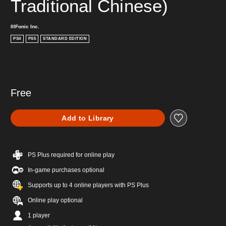
Traditional Chinese)
IllFonic Inc.
PS4
PS5
STANDARD EDITION
Free
Add to Library
PS Plus required for online play
In-game purchases optional
Supports up to 4 online players with PS Plus
Online play optional
1 player