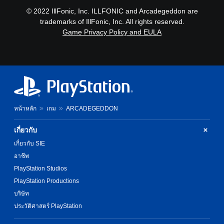
s
u
.
© 2022 IllFonic, Inc. ILLFONIC and Arcadegeddon are
t
d
trademarks of IllFonic, Inc. All rights reserved.
a
i
Game Privacy Policy and EULA
b
o
l
o
u
e
t
S
p
t
u
i
t
c
s
k
o
หน้าหลัก
เกม
ARCADEGEDDON
I
t
n
h
เกี่ยวกับ
v
a
เกี่ยวกับ SIE
t
e
s
r
อาชีพ
o
s
PlayStation Studios
u
i
n
PlayStation Productions
o
d
บริษัท
n
s
(
ประวัติศาสตร์ PlayStation
c
B
a