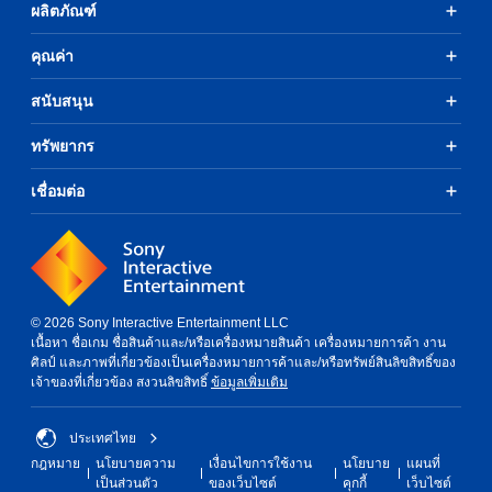
a
n
ผลิตภัณฑ์
b
s
e
i
คุณค่า
h
c
e
)
สนับสนุน
a
S
r
o
d
ทรัพยากร
m
f
e
r
เชื่อมต่อ
o
o
p
m
t
a
i
l
o
l
n
a
s
r
© 2026 Sony Interactive Entertainment LLC
t
o
เนื้อหา ชื่อเกม ชื่อสินค้าและ/หรือเครื่องหมายสินค้า เครื่องหมายการค้า งาน
o
u
ศิลป์ และภาพที่เกี่ยวข้องเป็นเครื่องหมายการค้าและ/หรือทรัพย์สินลิขสิทธิ์ของ
i
n
เจ้าของที่เกี่ยวข้อง สงวนลิขสิทธิ์
ข้อมูลเพิ่มเติม
n
d
v
y
e
o
ประเทศไทย
r
u
กฎหมาย
นโยบายความ
เงื่อนไขการใช้งาน
นโยบาย
แผนที่
t
.
เป็นส่วนตัว
ของเว็บไซต์
คุกกี้
เว็บไซต์
s