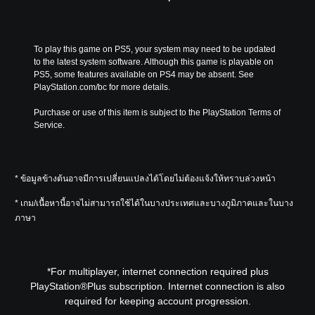
e
o
a
n
s
p
n
e
.
t
d
m
i
m
a
To play this game on PS5, your system may need to be updated 
o
a
3
t
to the latest system software. Although this game is playable on 
n
i
D
i
PS5, some features available on PS4 may be absent. See 
s
n
c
PlayStation.com/bc for more details.
A
a
c
s
u
r
h
(
Purchase or use of this item is subject to the PlayStation Terms of 
d
e
a
o
Service.
i
p
r
f
r
o
a
f
o
c
Y
l
v
t
o
i
* ข้อมูลข้างต้นอาจมีการเปลี่ยนแปลงได้โดยไม่ต้องแจ้งให้ทราบล่วงหน้า
i
e
u
n
d
r
c
e
* เกม/เนื้อหานี้อาจไม่สามารถใช้ได้ในบางประเทศและบางภูมิภาคและในบาง
e
s
a
p
ภาษา
d
o
n
l
.
n
s
a
l
e
y
y
t
A
o
*For multiplayer, internet connection required plus
.
t
n
d
PlayStation®Plus subscription. Internet connection is also
h
l
j
required for keeping account progression.
e
y
u
a
)