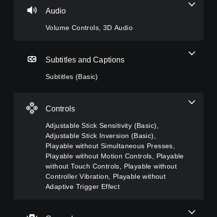
o
e
b
s
Audio
n
s
l
i
t
(
e
n
Volume Controls, 3D Audio
r
B
S
g
o
a
t
Y
l
s
i
o
Subtitles and Captions
s
i
c
u
c
k
c
Subtitles (Basic)
Y
a
)
S
o
n
e
u
T
p
c
n
h
Controls
a
a
s
e
u
n
g
i
Adjustable Stick Sensitivity (Basic),
s
t
a
t
Adjustable Stick Inversion (Basic),
e
u
m
i
t
Playable without Simultaneous Presses,
r
e
v
h
Playable without Motion Controls, Playable
n
i
i
e
d
without Touch Controls, Playable without
n
g
t
o
Controller Vibration, Playable without
c
a
y
w
l
Adaptive Trigger Effect
m
n
(
u
e
a
B
d
a
n
e
a
t