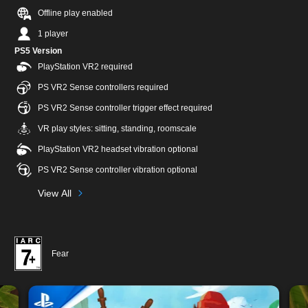
Offline play enabled
1 player
PS5 Version
PlayStation VR2 required
PS VR2 Sense controllers required
PS VR2 Sense controller trigger effect required
VR play styles: sitting, standing, roomscale
PlayStation VR2 headset vibration optional
PS VR2 Sense controller vibration optional
View All
Fear