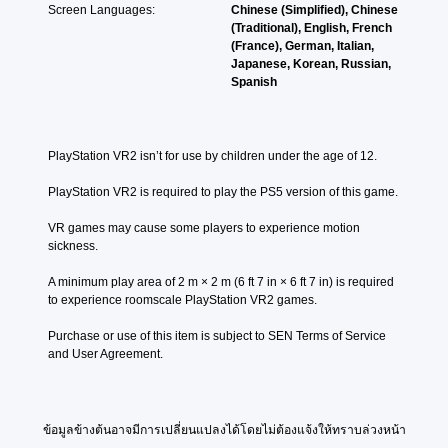
Screen Languages:
Chinese (Simplified), Chinese
(Traditional), English, French
(France), German, Italian,
Japanese, Korean, Russian,
Spanish
PlayStation VR2 isn’t for use by children under the age of 12.
PlayStation VR2 is required to play the PS5 version of this game.
VR games may cause some players to experience motion 
sickness.
A minimum play area of 2 m × 2 m (6 ft 7 in × 6 ft 7 in) is required 
to experience roomscale PlayStation VR2 games.
Purchase or use of this item is subject to SEN Terms of Service 
and User Agreement.
ข้อมูลข้างต้นอาจมีการเปลี่ยนแปลงได้โดยไม่ต้องแจ้งให้ทราบล่วงหน้า