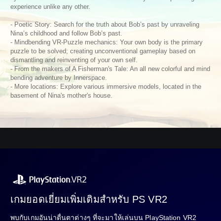
experience unlike any other.
- Poetic Story: Search for the truth about Bob’s past by unraveling
Nina’s childhood and follow Bob’s past.
- Mindbending VR-Puzzle mechanics: Your own body is the primary
puzzle to be solved; creating unconventional gameplay based on
dismantling and reinventing of your own self.
- From the makers of A Fisherman's Tale: An all new colorful and mind
bending adventure by Innerspace.
- More locations: Explore various immersive models, located in the
basement of Nina's mother's house.
เกมยอดเยี่ยมเพิ่มเติมสำหรับ PS VR2
พบกับเกมอันน่าตื่นตาต่างๆ ที่จะมาให้เล่นบน PlayStation VR2