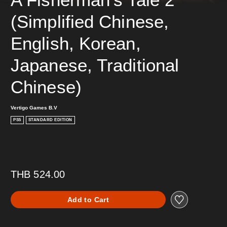
(Simplified Chinese, 
English, Korean, 
Japanese, Traditional 
Chinese)
Vertigo Games B.V
PS5
STANDARD EDITION
THB 524.00
Add to Cart