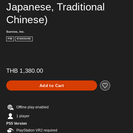
Japanese, Traditional 
Chinese)
Survios, Inc.
PS5
STANDARD
THB 1,380.00
Add to Cart
Offline play enabled
1 player
PS5 Version
PlayStation VR2 required