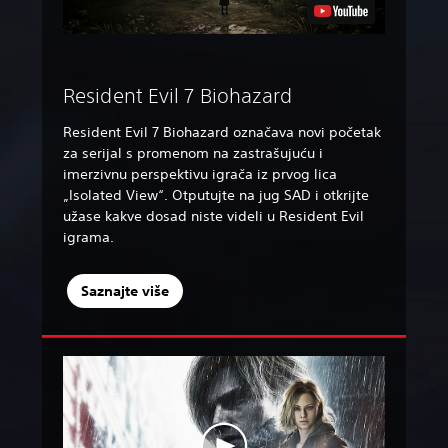
Resident Evil 7 Biohazard
Resident Evil 7 Biohazard označava novi početak
za serijal s promenom na zastrašujuću i
imerzivnu perspektivu igrača iz prvog lica
„Isolated View“. Otputujte na jug SAD i otkrijte
užase kakve dosad niste videli u Resident Evil
igrama.
Saznajte više