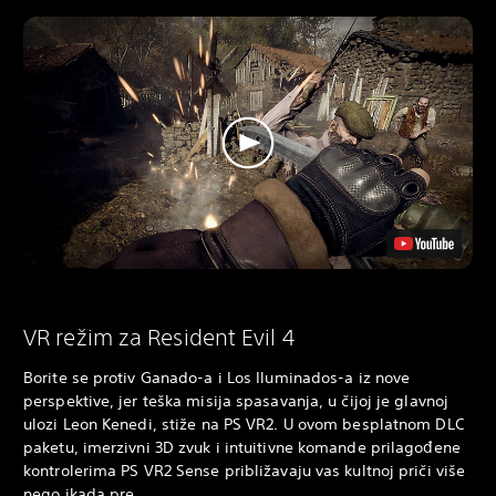
VR režim za Resident Evil 4
Borite se protiv Ganado-a i Los Iluminados-a iz nove
perspektive, jer teška misija spasavanja, u čijoj je glavnoj
ulozi Leon Kenedi, stiže na PS VR2. U ovom besplatnom DLC
paketu, imerzivni 3D zvuk i intuitivne komande prilagođene
kontrolerima PS VR2 Sense približavaju vas kultnoj priči više
nego ikada pre.