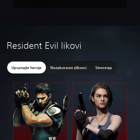
Resident Evil likovi
Upoznajte heroje
Nezaboravni zlikovci
Stvorenja