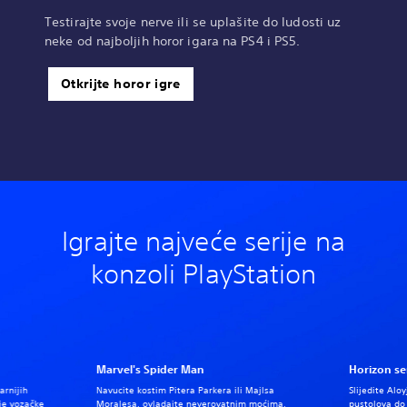
Testirajte svoje nerve ili se uplašite do ludosti uz
neke od najboljih horor igara na PS4 i PS5.
Otkrijte horor igre
Igrajte najveće serije na
konzoli PlayStation
Marvel's Spider Man
Horizon ser
arnijih
Navucite kostim Pitera Parkera ili Majlsa
Slijedite Al
oje vozačke
Moralesa, ovladajte neverovatnim moćima,
pustolova do 