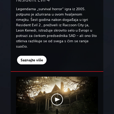
Legendarna „survival horror“ igra iz 2005.
potpuno je ažurirana u ovom hvaljenom
rimejku. Šest godina nakon događaja u igri
Resident Evil 2 , preživeli iz Raccoon City-ja,
Leon Kenedi, istražuje skrovito selo u Evropi u
potrazi za ćerkom predsednika SAD – ali ono što
otkriva razlikuje se od svega s čim se ranije
suočio.
Saznajte više