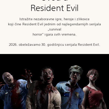
Resident Evil
Istražite nezaboravne igre, heroje i zlikovce
koji čine Resident Evil jednim od najlegendarnijih serijala
„survival
horror“ igara svih vremena.
2026. obeležavamo 30. godišnjicu serijala Resident Evil.