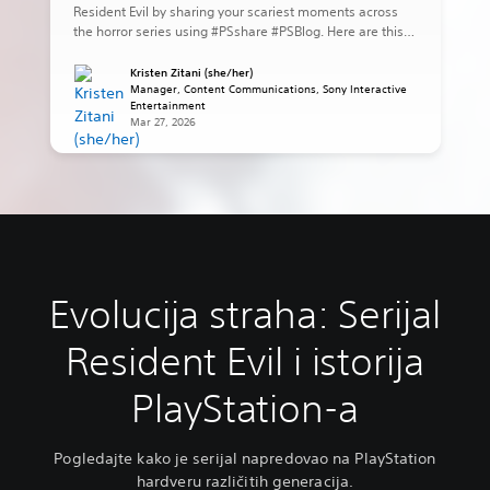
Resident Evil by sharing your scariest moments across
the horror series using #PSshare #PSBlog. Here are this
week’s highlights: eugamerqualquer shares Leon ready
to strike against the village in Resident Evil 4. lovers_nero
Kristen Zitani (she/her)
shares the dog attack scene in Resident Evil. juniaxe
Manager, Content Communications, Sony Interactive
Entertainment
shares Jake […]
Mar 27, 2026
Evolucija straha: Serijal
Resident Evil i istorija
PlayStation-a
Pogledajte kako je serijal napredovao na PlayStation
hardveru različitih generacija.