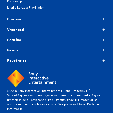
Korporacija
Istorija konzola PlayStation
Proizvodi
Vrednosti
Podrška
Resursi
Povežite se
© 2026 Sony Interactive Entertainment Europe Limited (SIEE)
Svi sadržaji, naslovi igara, trgovačka imena i/ili robne marke, žigovi,
umetnička dela i povezane slike su zaštitni znaci i/ili materijali sa
autorskim pravima njihovih vlasnika. Sva prava zadržana.
Dodatne
informacije