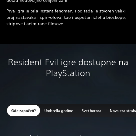
dotad nedovoljno cenjeni žanr.
Prva igra je bila instant fenomen, i od tada je stvoren veliki
broj nastavaka i spin-ofova, kao i uspešan izlet u bioskope,
stripove i animirane filmove.
Resident Evil igre dostupne na
PlayStation
Gde započeti?
Umbrella godine
Svet horora
Nova era strah