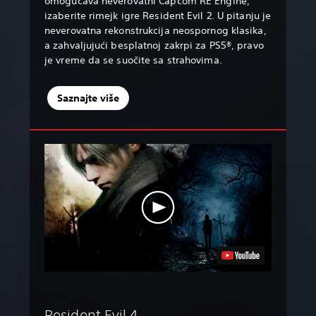
omogućava neverovatni Capcom RE Engine,
izaberite rimejk igre Resident Evil 2. U pitanju je
neverovatna rekonstrukcija neospornog klasika,
a zahvaljujući besplatnoj zakrpi za PS5®, pravo
je vreme da se suočite sa strahovima.
Saznajte više
Resident Evil 4