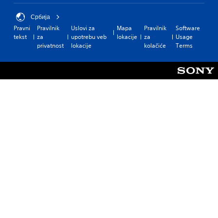
Србија
Pravni
Pravilnik
Uslovi za
Mapa
Pravilnik
Software
tekst
za
upotrebu veb
lokacije
za
Usage
privatnost
lokacije
kolačiće
Terms