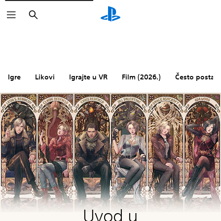
Pretraga
Igre
Likovi
Igrajte u VR
Film (2026.)
Često postavl
Uvod u