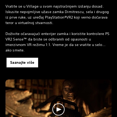
Vratite se u Village u svom najstrašnijem izdanju dosad.
Iskusite nepojmljive užase zamka Dimitrescu, sela i drugog
iz prve ruke, uz uređaj PlayStation®VR2 koji verno dočarava
teror u virtuelnoj stvarnosti.
Doživite očaravajući enterijer zamka i koristite kontrolere PS
VR2 Sense™ da biste se odbranili od opasnosti u
imerzivnom VR režimu 1:1. Vreme je da se vratite u selo...
ako smete.
Saznajte više