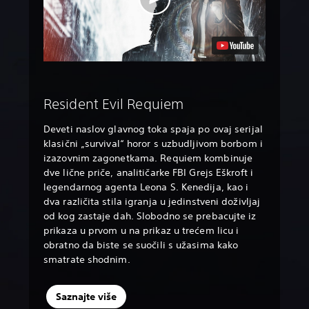
Resident Evil Requiem
Deveti naslov glavnog toka spaja po ovaj serijal
klasični „survival“ horor s uzbudljivom borbom i
izazovnim zagonetkama. Requiem kombinuje
dve lične priče, analitičarke FBI Grejs Eškroft i
legendarnog agenta Leona S. Kenedija, kao i
dva različita stila igranja u jedinstveni doživljaj
od kog zastaje dah. Slobodno se prebacujte iz
prikaza u prvom u na prikaz u trećem licu i
obratno da biste se suočili s užasima kako
smatrate shodnim.
Saznajte više