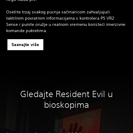
Osetite trzaj svakog pucnja sačmaricom zahvaljujući
taktilnim povratnim informacijama s kontrolera PS VR2
Sense i punite oružje u realnom vremenu koristeći imerzivne
komande pokretima.
Saznajte više
Gledajte Resident Evil u
bioskopima