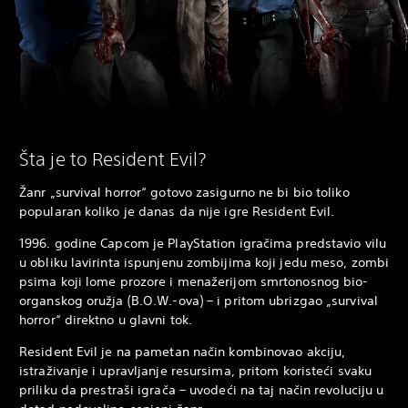
Šta je to Resident Evil?
Žanr „survival horror“ gotovo zasigurno ne bi bio toliko
popularan koliko je danas da nije igre Resident Evil.
1996. godine Capcom je PlayStation igračima predstavio vilu
u obliku lavirinta ispunjenu zombijima koji jedu meso, zombi
psima koji lome prozore i menažerijom smrtonosnog bio-
organskog oružja (B.O.W.-ova) – i pritom ubrizgao „survival
horror“ direktno u glavni tok.
Resident Evil je na pametan način kombinovao akciju,
istraživanje i upravljanje resursima, pritom koristeći svaku
priliku da prestraši igrača – uvodeći na taj način revoluciju u