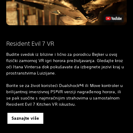
Resident Evil 7 VR
Budite svedok iz blizine i lično za porodicu Bejker u ovoj
fizički zamornoj VR igri horora preživljavanja. Gledajte kroz
oči Itana Vintersa dok pokušavate da izbegnete jezivi kraj u
prostranstvima Luizijane.
Borite se za život koristeći Dualshock®4 ili Move kontroler u
brilijantnoj imerzivnoj PS®VR verziji nagrađenog horora, ili
se pak suočite s najmračnijim strahovima u samostalnom
Resident Evil 7 Kitchen VR iskustvu.
Saznajte više