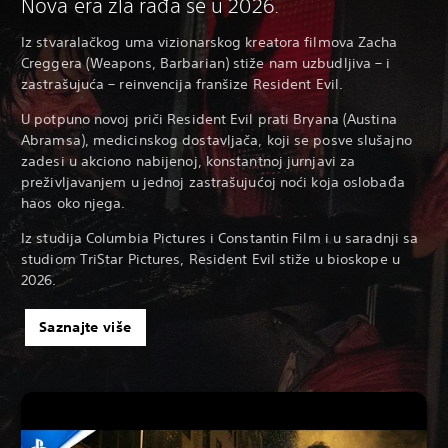
Nova era zla rađa se u 2026.
Iz stvaralačkog uma vizionarskog kreatora filmova Zacha
Creggera (Weapons, Barbarian) stiže nam uzbudljiva – i
zastrašujuća – reinvencija franšize Resident Evil.
U potpuno novoj priči Resident Evil prati Bryana (Austina
Abramsa), medicinskog dostavljača, koji se posve slušajno
zadesi u akciono nabijenoj, konstantnoj jurnjavi za
preživljavanjem u jednoj zastrašujućoj noći koja oslobađa
haos oko njega.
Iz studija Columbia Pictures i Constantin Film i u saradnji sa
studiom TriStar Pictures, Resident Evil stiže u bioskope u
2026.
Saznajte više