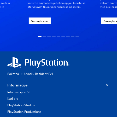
 sveta u
koristite najmoderniju tehnologiju i krećite se
velikim smrt
e iz
Marvelovim Njujorkom njišući se na mreži.
više nije naš
Saznajte više
Saznajte 
Početna
Uvod u Resident Evil
Informacije
Informacije o SIE
Karijere
PlayStation Studios
PlayStation Productions