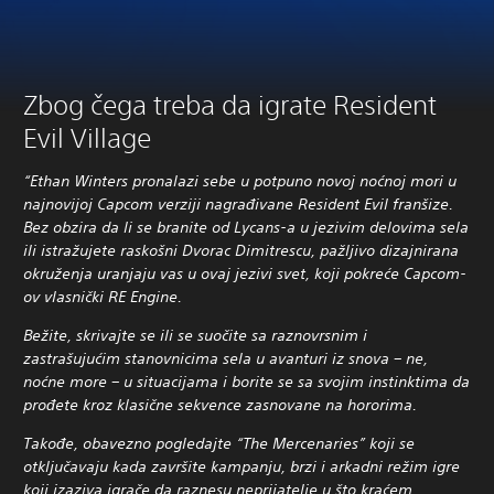
Zbog čega treba da igrate Resident
Evil Village
“Ethan Winters pronalazi sebe u potpuno novoj noćnoj mori u
najnovijoj Capcom verziji nagrađivane Resident Evil franšize.
Bez obzira da li se branite od Lycans-a u jezivim delovima sela
ili istražujete raskošni Dvorac Dimitrescu, pažljivo dizajnirana
okruženja uranjaju vas u ovaj jezivi svet, koji pokreće Capcom-
ov vlasnički RE Engine.
Bežite, skrivajte se ili se suočite sa raznovrsnim i
zastrašujućim stanovnicima sela u avanturi iz snova – ne,
noćne more – u situacijama i borite se sa svojim instinktima da
prođete kroz klasične sekvence zasnovane na hororima.
Takođe, obavezno pogledajte “The Mercenaries” koji se
otključavaju kada završite kampanju, brzi i arkadni režim igre
koji izaziva igrače da raznesu neprijatelje u što kraćem