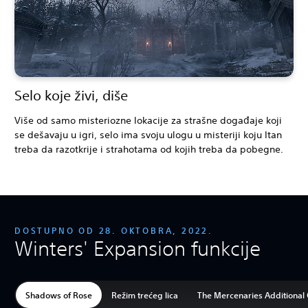
Selo koje živi, diše
Više od samo misteriozne lokacije za strašne događaje koji
se dešavaju u igri, selo ima svoju ulogu u misteriji koju Itan
treba da razotkrije i strahotama od kojih treba da pobegne.
DOSTUPNO OD 28. OKTOBRA, 2022.
Winters' Expansion funkcije
Shadows of Rose
Režim trećeg lica
The Mercenaries Additional