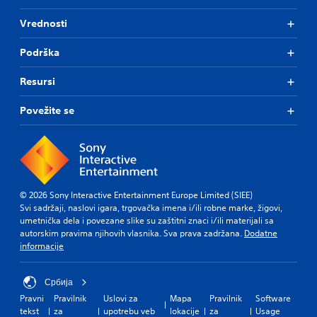
Vrednosti
Podrška
Resursi
Povežite se
© 2026 Sony Interactive Entertainment Europe Limited (SIEE)
Svi sadržaji, naslovi igara, trgovačka imena i/ili robne marke, žigovi,
umetnička dela i povezane slike su zaštitni znaci i/ili materijali sa
autorskim pravima njihovih vlasnika. Sva prava zadržana.
Dodatne
informacije
Србија
Pravni
Pravilnik
Uslovi za
Mapa
Pravilnik
Software
tekst
za
upotrebu veb
lokacije
za
Usage