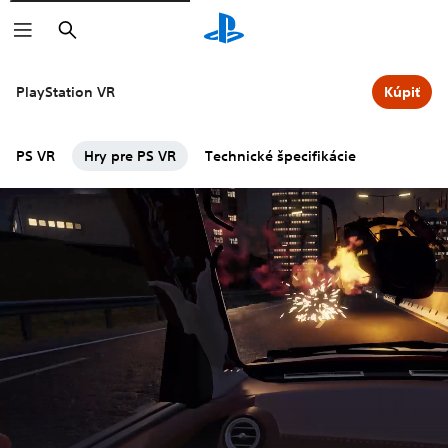
Vyhľadať
PlayStation VR
Kúpiť
PS VR
Hry pre PS VR
Technické špecifikácie