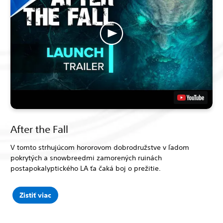
After the Fall
V tomto strhujúcom hororovom dobrodružstve v ľadom
pokrytých a snowbreedmi zamorených ruinách
postapokalyptického LA ťa čaká boj o prežitie.
Zistiť viac