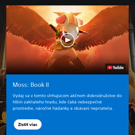
Moss: Book II
Vydaj sa v tomto strhujúcom akčnom dobrodružstve do
hlbín zakliateho hradu, kde čaká nebezpečné
prostredie, náročné hádanky a obávaní nepriatelia.
Zistiť viac