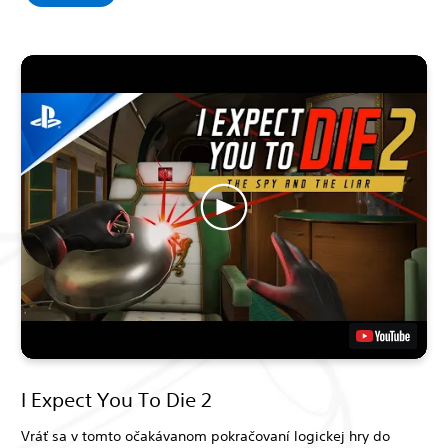
I Expect You To Die 2
Vráť sa v tomto očakávanom pokračovaní logickej hry do