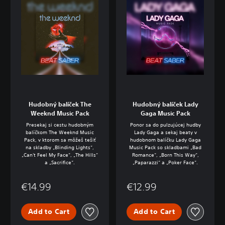
Hudobný balíček The
Hudobný balíček Lady
Weeknd Music Pack
Gaga Music Pack
Presekaj si cestu hudobným
Ponor sa do pulzujúcej hudby
balíčkom The Weeknd Music
Lady Gaga a sekaj beaty v
Pack, v ktorom sa môžeš tešiť
hudobnom balíčku Lady Gaga
na skladby „Blinding Lights“,
Music Pack so skladbami „Bad
„Can't Feel My Face“, „The Hills“
Romance“, „Born This Way“,
a „Sacrifice“.
„Paparazzi“ a „Poker Face“.
€14.99
€12.99
Add to Cart
Add to Cart