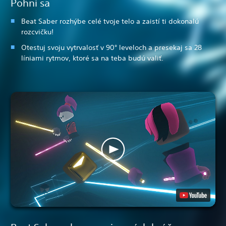
Pohni sa
Beat Saber rozhýbe celé tvoje telo a zaistí ti dokonalú
rozcvičku!
Otestuj svoju vytrvalosť v 90° leveloch a presekaj sa 28
líniami rytmov, ktoré sa na teba budú valiť.