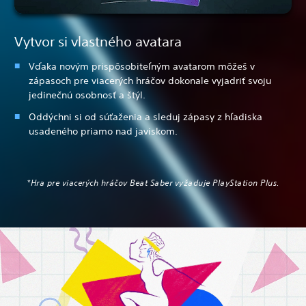
Vytvor si vlastného avatara
Vďaka novým prispôsobiteľným avatarom môžeš v
zápasoch pre viacerých hráčov dokonale vyjadriť svoju
jedinečnú osobnosť a štýl.
Oddýchni si od súťaženia a sleduj zápasy z hľadiska
usadeného priamo nad javiskom.
*Hra pre viacerých hráčov Beat Saber vyžaduje PlayStation Plus.