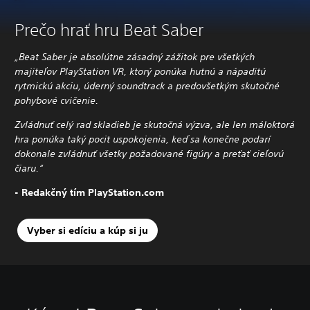
Prečo hrať hru Beat Saber
„Beat Saber je absolútne zásadný zážitok pre všetkých
majiteľov PlayStation VR, ktorý ponúka hutnú a nápaditú
rytmickú akciu, úderný soundtrack a predovšetkým skutočné
pohybové cvičenie.
Zvládnuť celý rad skladieb je skutočná výzva, ale len máloktorá
hra ponúka taký pocit uspokojenia, keď sa konečne podarí
dokonale zvládnuť všetky požadované figúry a preťať cieľovú
čiaru.
“
- Redakčný tím PlayStation.com
Vyber si edíciu a kúp si ju