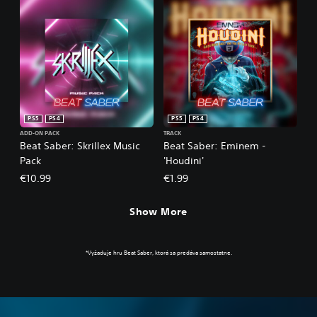
PS5
PS4
PS5
PS4
ADD-ON PACK
TRACK
Beat Saber: Skrillex Music
Beat Saber: Eminem -
Pack
'Houdini'
€10.99
€1.99
Show More
*Vyžaduje hru Beat Saber, ktorá sa predáva samostatne.