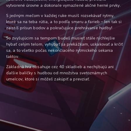
vytvorené úrovne a dokonale vymazlené akčné herné prvky.
S jedným mečom v každej ruke musíš rozsekávať rytmy,
ktoré sa na teba rútia, a to podľa smeru a farieb – len tak si
zaistíš prísun bodov a pokračujúce prehrávanie hudby!
So zvyšujúcim sa tempom budeš musieť stále rýchlejšie
hýbať celým telom, vyhýbať sa prekážkam, uskakovať a krčiť
sa, a to všetko počas nekončiaceho rytmického sekania
taktov.
Základná hra obsahuje cez 40 skladieb a nechýbajú ani
ďalšie balíčky s hudbou od množstva svetoznámych
umelcov, ktoré si môžeš zakúpiť a prevziať.