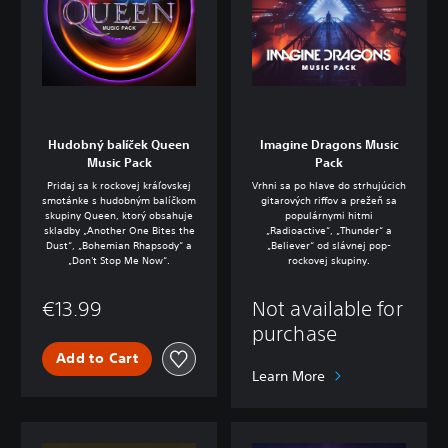
Hudobný balíček Queen
Imagine Dragons Music
Music Pack
Pack
Pridaj sa k rockovej kráľovskej
Vrhni sa po hlave do strhujúcich
smotánke s hudobným balíčkom
gitarových riffov a prežeň sa
skupiny Queen, ktorý obsahuje
populárnymi hitmi
skladby „Another One Bites the
„Radioactive“, „Thunder“ a
Dust“, „Bohemian Rhapsody“ a
„Believer“ od slávnej pop-
„Don't Stop Me Now“.
rockovej skupiny.
€13.99
Not available for
purchase
Add to Cart
Learn More