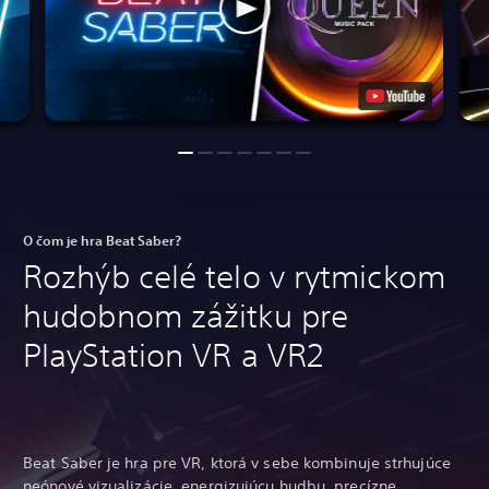
O čom je hra Beat Saber?
Rozhýb celé telo v rytmickom
hudobnom zážitku pre
PlayStation VR a VR2
Beat Saber je hra pre VR, ktorá v sebe kombinuje strhujúce
neónové vizualizácie, energizujúcu hudbu, precízne