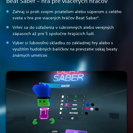
Beat Saber – hra pre viacerých hráčov
Zahraj si proti svojim priateľom alebo súperom z celého
sveta v hre pre viacerých hráčov Beat Saber*.
Vrhni sa do súťaženia v súkromných alebo verejných
zápasoch až pre 5 spoločne hrajúcich ľudí.
Vyber si ľubovoľnú skladbu zo základnej hry alebo s
využitím hudobných balíčkov na prevzatie sekaj beaty
známych umelcov.