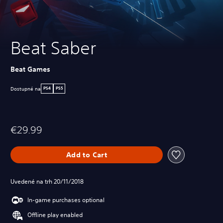
Beat Saber
Beat Games
Dostupné na
PS4
PS5
€29.99
Add to Cart
Uvedené na trh 20/11/2018
In-game purchases optional
Offline play enabled