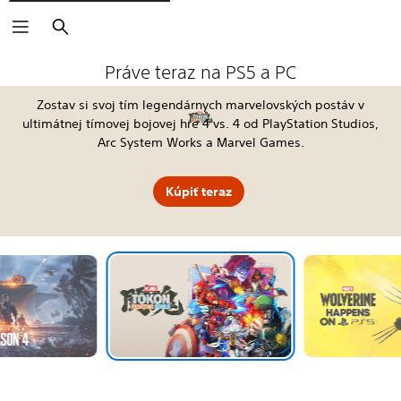
Vyhľadať
The Blood of Dawnwalker
Fable
Kena: Scars of Kosmora
Silent Hill: Townfall
Tomb Raider: Legacy of Atlantis
4:LOOP™
Call of Duty®: Modern Warfare 4
EA SPORTS FC™ 27
God of War Laufey
Grand Theft Auto VI
Horizon Hunters Gathering
Marvel's Wolverine
Práve teraz na PS5 a PC
Zostav si svoj tím legendárnych marvelovských postáv v
ultimátnej tímovej bojovej hre 4 vs. 4 od PlayStation Studios,
Arc System Works a Marvel Games.
Kúpiť teraz