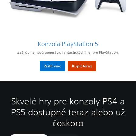
Konzola PlayStation 5
Zaži úplne novú generáciu fantastických hier pre PlayStation.
Zistiť viac
Kúpiť teraz
Skvelé hry pre konzoly PS4 a
PS5 dostupné teraz alebo už
čoskoro