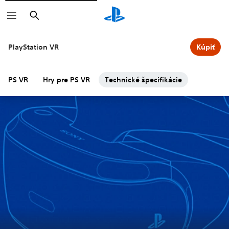
Vyhľadať
PlayStation VR
Kúpiť
PS VR
Hry pre PS VR
Technické špecifikácie