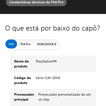
Caraterísticas técnicas da PS4 Pro
O que está por baixo do capô?
PS4
PS4 Pro
DUALSHOCK 4
Nome do
PlayStation®4
produto
Código do
Série CUH-2000
produto
Processador
Processador personalizado de um
principal
só chip