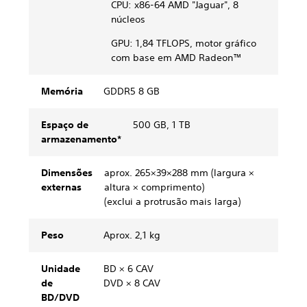
CPU: x86-64 AMD "Jaguar", 8
núcleos
GPU: 1,84 TFLOPS, motor gráfico
com base em AMD Radeon™
Memória
GDDR5 8 GB
Espaço de
500 GB, 1 TB
armazenamento*
Dimensões
aprox. 265×39×288 mm (largura ×
externas
altura × comprimento)
(exclui a protrusão mais larga)
Peso
Aprox. 2,1 kg
Unidade
BD × 6 CAV
de
DVD × 8 CAV
BD/DVD