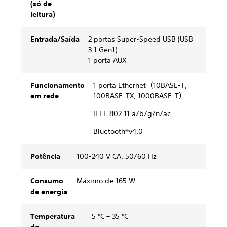
(só de
leitura)
Entrada/Saída
2 portas Super-Speed USB (USB
3.1 Gen1)
1 porta AUX
Funcionamento
1 porta Ethernet（10BASE-T,
em rede
100BASE-TX, 1000BASE-T）
IEEE 802.11 a/b/g/n/ac
Bluetooth®v4.0
Potência
100-240 V CA, 50/60 Hz
Consumo
Máximo de 165 W
de energia
Temperatura
5 ºC – 35 ºC