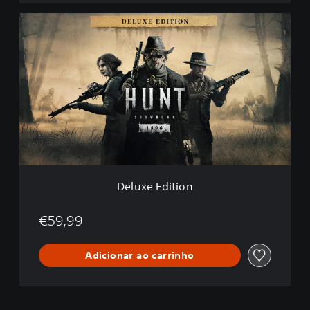
D
e
l
u
x
e
E
d
i
t
i
o
n
Deluxe Edition
€59,99
Adicionar ao carrinho