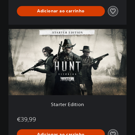
Adicionar ao carrinho
S
t
a
r
t
e
r
E
d
i
t
i
o
Starter Edition
n
€39,99
Adicionar ao carrinho