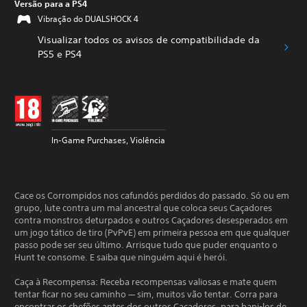
Versão para a PS4
Vibração do DUALSHOCK 4
Visualizar todos os avisos de compatibilidade da
PS5 e PS4
In-Game Purchases, Violência
Cace os Corrompidos nos cafundós perdidos do passado. Só ou em
grupo, lute contra um mal ancestral que coloca seus Caçadores
contra monstros deturpados e outros Caçadores desesperados em
um jogo tático de tiro (PvPvE) em primeira pessoa em que qualquer
passo pode ser seu último. Arrisque tudo que puder enquanto o
Hunt te consome. E saiba que ninguém aqui é herói.
Caça à Recompensa: Receba recompensas valiosas e mate quem
tentar ficar no seu caminho — sim, muitos vão tentar. Corra para
encontrar os chefões antes dos outros Caçadores, para bani-los de