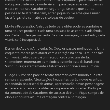
volta para o inferno de onde vieram, para pegar suas recompensas
e para extrair seu Caçador em segurança. Se acha que outras
pessoas só te atrapalhariam, então jogue só. Se acha que a união
faz a força, lute com até dois colegas de equipe.
Morte e Progressão: Arrisque tudo para obter poderes sombrios e
uma riqueza proibida. Cada uma das suas balas conta. Cada ferida
dói. Cada morte é permanente. Se você conseguir, no entanto, cada
vitória será inesquecível.
Design de Áudio e Ambientação: Ouça os passos molhados na lama
enquanto espera para atacar com o coração na boca. O mundo fala
com você: cada disparo é um recado, cada uivo um alerta.
Gramofones murmuram as melodias assombrosas da banda Port
Sulphur. Ouça atentamente e talvez você sobreviva mais um dia.
O Jogo É Vivo: Não pare de tentar tirar mais deste mundo que está
sempre crescendo. Atualizações frequentes trarão novos eventos,
expandirão seu arsenal de armas, apresentarão novos personagens
e oferecerão chances de obter recompensas elaboradas. Participe
da comunidade de Caçadores de sucesso de Hunt. Fique sempre de
olho e conquiste alguma vantagem contra a Corrupção.