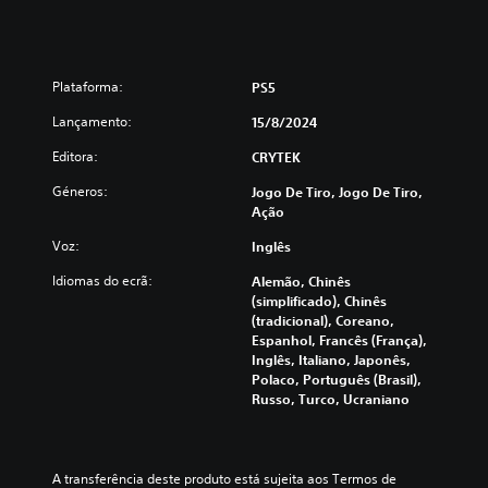
Plataforma:
PS5
Lançamento:
15/8/2024
Editora:
CRYTEK
Géneros:
Jogo De Tiro, Jogo De Tiro,
Ação
Voz:
Inglês
Idiomas do ecrã:
Alemão, Chinês
(simplificado), Chinês
(tradicional), Coreano,
Espanhol, Francês (França),
Inglês, Italiano, Japonês,
Polaco, Português (Brasil),
Russo, Turco, Ucraniano
A transferência deste produto está sujeita aos Termos de 