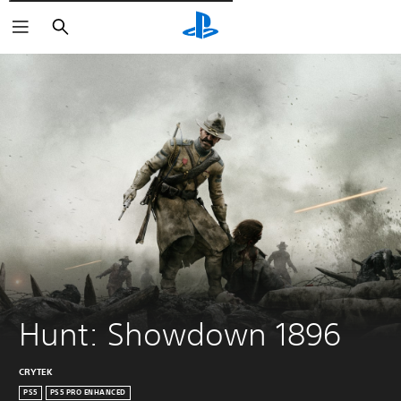
Pesquisar
Hunt: Showdown 1896
CRYTEK
PS5
PS5 PRO ENHANCED