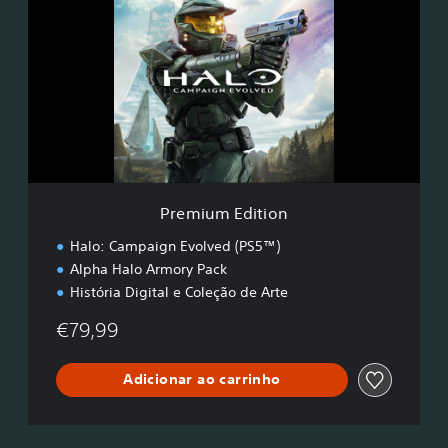
e
m
i
u
m
E
d
i
t
i
o
Premium Edition
n
Halo: Campaign Evolved (PS5™)
Alpha Halo Armory Pack
História Digital e Coleção de Arte
€79,99
Adicionar ao carrinho