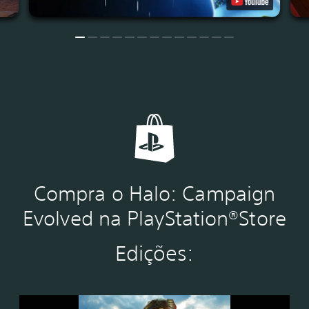
Compra o Halo: Campaign
Evolved na PlayStation®Store
Edições:
S