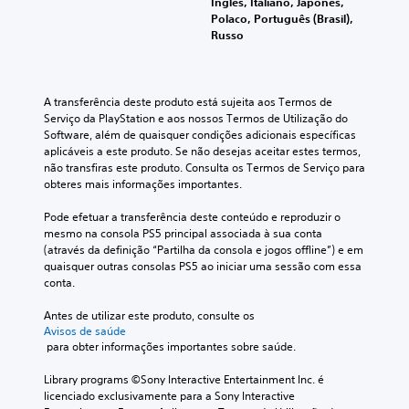
t
Inglês, Italiano, Japonês,
d
u
ó
u
u
e
Polaco, Português (Brasil),
a
d
r
i
r
s
Russo
s
i
i
r
n
a
e
o
a
j
a
m
d
p
m
o
t
v
o
r
g
o
i
A transferência deste produto está sujeita aos Termos de 
o
j
i
a
v
n
Serviço da PlayStation e aos nossos Termos de Utilização do 
z
o
n
r
o
Software, além de quaisquer condições adicionais específicas 
o
a
g
c
o
p
aplicáveis a este produto. Se não desejas aceitar estes termos, 
l
f
i
o
t
r
não transfiras este produto. Consulta os Termos de Serviço para 
t
ó
p
í
e
obteres mais informações importantes.
P
a
n
a
t
d
o
.
i
l
u
e
Pode efetuar a transferência deste conteúdo e reproduzir o 
d
c
e
l
f
mesmo na consola PS5 principal associada à sua conta 
e
a
o
T
o
i
(através da definição “Partilha da consola e jogos offline”) e em 
p
s
,
r
n
quaisquer outras consolas PS5 ao iniciar uma sessão com essa 
P
a
p
o
i
a
conta.
o
u
e
u
d
n
d
s
r
é
o
Antes de utilizar este produto, consulte os 
e
a
s
s
p
,
Avisos de saúde
d
r
c
o
o
o
 para obter informações importantes sobre saúde.
e
o
r
n
s
u
f
t
i
a
s
é
Library programs ©Sony Interactive Entertainment Inc. é 
i
í
ç
g
í
f
licenciado exclusivamente para a Sony Interactive 
n
t
e