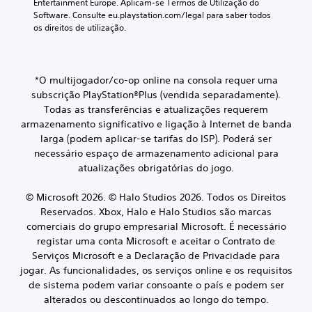
ã
v
o
Entertainment Europe. Aplicam-se Termos de Utilização do 
i
u
n
e
o
r
Software. Consulte eu.playstation.com/legal para saber todos 
r
l
s
l
n
os direitos de utilização.
d
a
o
p
a
e
a
s
e
r
l
c
a
m
c
i
t
i
í
q
o
n
e
d
*O multijogador/co-op online na consola requer uma
d
u
n
c
r
a
a
a
subscrição PlayStation®Plus (vendida separadamente).
v
i
a
c
d
l
Todas as transferências e atualizações requerem
e
p
r
o
e
q
armazenamento significativo e ligação à Internet de banda
a
r
a
m
á
u
i
larga (podem aplicar‑se tarifas do ISP). Poderá ser
s
s
p
u
e
s
c
a
necessário espaço de armazenamento adicional para
a
d
r
.
o
t
ç
atualizações obrigatórias do jogo.
i
a
r
i
o
l
ã
e
b
p
t
L
o
© Microsoft 2026. © Halo Studios 2026. Todos os Direitos
s
i
a
u
i
d
Reservados. Xbox, Halo e Halo Studios são marcas
m
l
r
r
m
e
comerciais do grupo empresarial Microsoft. É necessário
a
i
a
a
p
v
i
d
registar uma conta Microsoft e aceitar o Contrato de
s
d
a
o
s
a
Serviços Microsoft e a Declaração de Privacidade para
e
u
i
r
z
d
r
r
jogar. As funcionalidades, os serviços online e os requisitos
m
e
l
i
a
A
de sistema podem variar consoante o país e podem ser
p
c
e
g
n
s
alterados ou descontinuados ao longo do tempo.
o
o
u
t
g
c