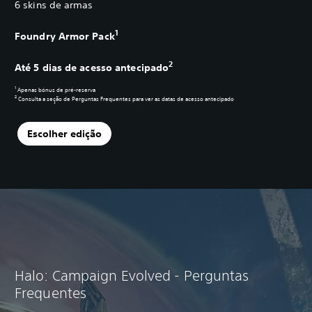
6 skins de armas
1
Foundry Armor Pack
2
Até 5 dias de acesso antecipado
1
Apenas bónus de pré-reserva
2
Consulta a seção de
Perguntas Frequentes
para ver as datas de acesso antecipado
Escolher edição
Halo: Campaign Evolved - Perguntas
Frequentes