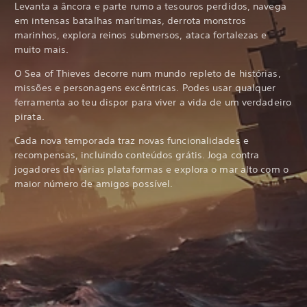
Levanta a âncora e parte rumo a tesouros perdidos, navega
em intensas batalhas marítimas, derrota monstros
marinhos, explora reinos submersos, ataca fortalezas e
muito mais.
O Sea of Thieves decorre num mundo repleto de histórias,
missões e personagens excêntricas. Podes usar qualquer
ferramenta ao teu dispor para viver a vida de um verdadeiro
pirata.
Cada nova temporada traz novas funcionalidades e
recompensas, incluindo conteúdos grátis. Joga contra
jogadores de várias plataformas e explora o mar alto com o
maior número de amigos possível.