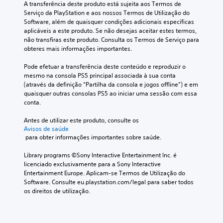
e
A transferência deste produto está sujeita aos Termos de 
r
o
.
a
s
Serviço da PlayStation e aos nossos Termos de Utilização do 
o
l
f
n
Software, além de quaisquer condições adicionais específicas 
t
t
ó
a
aplicáveis a este produto. Se não desejas aceitar estes termos, 
S
í
a
n
s
não transfiras este produto. Consulta os Termos de Serviço para 
t
e
.
i
q
obteres mais informações importantes.
u
n
c
u
l
s
a
Pode efetuar a transferência deste conteúdo e reproduzir o 
o
T
o
i
i
mesmo na consola PS5 principal associada à sua conta 
,
r
P
b
s
(através da definição “Partilha da consola e jogos offline”) e em 
o
a
o
i
t
quaisquer outras consolas PS5 ao iniciar uma sessão com essa 
u
n
d
l
e
conta.
é
e
s
i
m
p
d
c
d
Antes de utilizar este produto, consulte os 
d
o
e
r
Avisos de saúde
e
s
a
f
i
 para obter informações importantes sobre saúde.
r
s
d
i
ç
e
í
e
n
Library programs ©Sony Interactive Entertainment Inc. é 
s
ã
v
i
a
licenciado exclusivamente para a Sony Interactive 
p
e
o
r
j
Entertainment Europe. Aplicam-se Termos de Utilização do 
o
l
d
a
u
Software. Consulte eu.playstation.com/legal para saber todos 
n
a
a
s
s
os direitos de utilização.
d
l
a
c
t
e
t
í
o
r
á
e
d
n
a
r
v
a