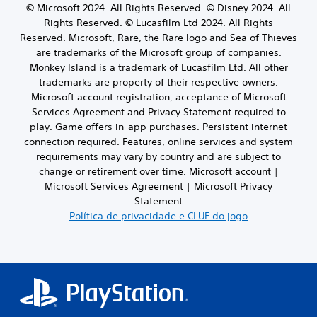
v
s
© Microsoft 2024. All Rights Reserved. © Disney 2024. All
a
e
d
e
o
r
Rights Reserved. © Lucasfilm Ltd 2024. All Rights
l
e
l
r
a
Reserved. Microsoft, Rare, the Rare logo and Sea of Thieves
á
d
i
s
s
u
are trademarks of the Microsoft group of companies.
o
c
c
a
d
s
Monkey Island is a trademark of Lucasfilm Ltd. All other
i
o
ç
i
m
trademarks are property of their respective owners.
t
r
o
ã
a
a
Microsoft account registration, acceptance of Microsoft
e
p
o
ç
n
s
Services Agreement and Privacy Statement required to
a
d
õ
m
í
play. Game offers in-app purchases. Persistent internet
r
e
e
a
p
a
connection required. Features, online services and system
v
s
i
u
s
requirements may vary by country and are subject to
n
o
s
e
l
change or retirement over time. Microsoft account |
o
i
z
r
o
e
Microsoft Services Agreement | Microsoft Privacy
m
i
A
s
c
p
Statement
g
s
(
r
o
Política de privacidade e CLUF do jogo
u
c
b
ã
r
a
o
d
á
t
l
n
e
a
s
e
v
n
n
i
m
e
t
t
c
c
r
r
e
a
a
s
o
s
d
a
)
d
p