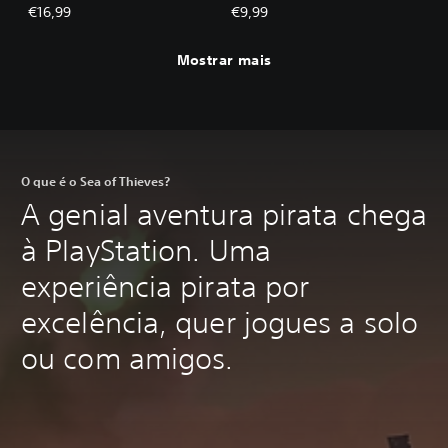
Oculta dos Anciões
€16,99
€9,99
Mostrar mais
O que é o Sea of Thieves?
A genial aventura pirata chega
à PlayStation. Uma
experiência pirata por
excelência, quer jogues a solo
ou com amigos.