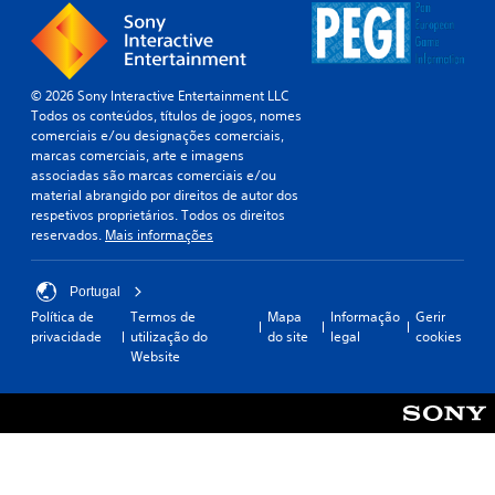
a
s
i
r
e
d
d
s
ã
t
a
e
t
(
e
s
s
i
b
s
c
e
© 2026 Sony Interactive Entertainment LLC
n
o
á
d
n
Todos os conteúdos, títulos de jogos, nomes
g
m
s
o
s
comerciais e/ou designações comerciais,
u
o
i
s
i
marcas comerciais, arte e imagens
i
t
c
c
b
associadas são marcas comerciais e/ou
r
e
i
o
o
material abrangido por direitos de autor dos
.
x
l
respetivos proprietários. Todos os direitos
)
n
t
i
reservados.
Mais informações
t
O
o
A
d
r
l
.
l
a
o
e
t
d
Portugal
i
l
e
e
C
Política de
Termos de
Mapa
Informação
Gerir
t
o
d
r
privacidade
utilização do
do site
legal
cookies
o
o
s
o
Website
n
n
r
s
P
a
v
d
m
o
t
o
e
a
d
e
i
r
n
e
c
v
s
í
r
r
a
a
p
e
ã
s
u
ç