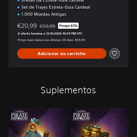
Brasão da Estrela‑Guia Cardeal
n
Set de Trajes Estrela‑Guia Cardeal
1.000 Moedas Antigas
€20,99
€59,99
Poupe 65%
Com desconto em relação ao preço original de 
A oferta termina a 12/8/2026 10:59 PM UTC
Preço mais baixo nos últimos 30 dias: €59,99
Adicionar ao carrinho
Suplementos