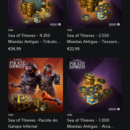
ITEM
ITEM
Sea of Thieves - 4.250
Sea of Thieves - 2.550
Moedas Antigas - Tributo
Moedas Antigas - Tesouro
Cintilante dos Ancestrais
Real dos Ancestrais
€34,99
€22,99
ITEM
ITEM
Sea of Thieves -Pacote do
Sea of Thieves - 1.000
Galope Infernal
Moedas Antigas - Arca