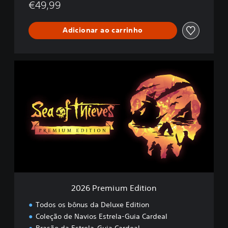
€49,99
Adicionar ao carrinho
2
0
2
6
P
r
e
m
i
u
m
E
d
2026 Premium Edition
i
t
Todos os bônus da Deluxe Edition
i
Coleção de Navios Estrela‑Guia Cardeal
o