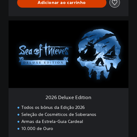
Adicionar ao carrinho
2
0
2
6
D
e
l
u
x
e
E
d
i
2026 Deluxe Edition
t
i
Todos os bônus da Edição 2026
o
Seleção de Cosméticos de Soberanos
n
Armas da Estrela-Guia Cardeal
10.000 de Ouro