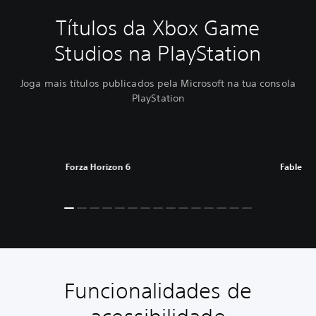
Títulos da Xbox Game
Studios na PlayStation
Joga mais títulos publicados pela Microsoft na tua consola
PlayStation
Forza Horizon 6
Fable
Funcionalidades de
A
C
L
R
E
T
l
o
e
e
v
r