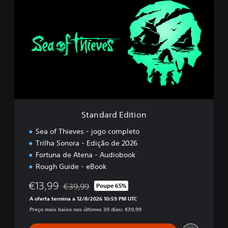
t
a
n
d
a
r
d
E
d
i
t
i
Standard Edition
o
n
Sea of Thieves - jogo completo
Trilha Sonora - Edição de 2026
Fortuna de Atena - Audiobook
Rough Guide - eBook
€13,99
€39,99
Poupe 65%
Com desconto em relação ao preço original de €
A oferta termina a 12/8/2026 10:59 PM UTC
Preço mais baixo nos últimos 30 dias: €39,99