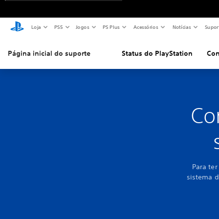
Loja
PS5
Jogos
PS Plus
Acessórios
Notícias
Supor
Página inicial do suporte
Status do PlayStation
Con
Co
Para ter
sistema d