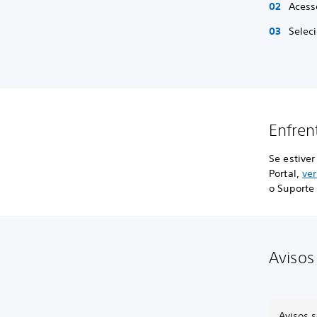
Aces
Selec
Enfren
Se estive
Portal,
ver
o Suporte 
Avisos
Avisos s