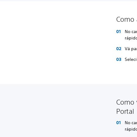
Como a
No can
rápid
Vá pa
Selec
Como v
Portal
No can
rápid