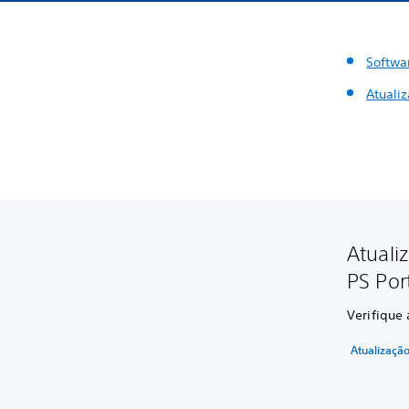
Softwa
Atuali
Atuali
PS Por
Verifique 
Atualizaçã