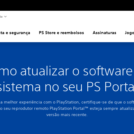
te
ta e segurança
PS Store e reembolsos
Assinaturas
Jog
mo atualizar o software
sistema no seu PS Porta
 a melhor experiência com o PlayStation, certifique-se de que o so
o seu reprodutor remoto PlayStation Portal™ esteja sempre atuali
versão mais recente.