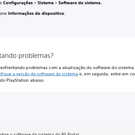
se
Configurações
>
Sistema
>
Software do sistema.
ione
Informações do dispositivo
.
tando problemas?
r enfrentando problemas com a atualização do software do sistema
ifique a versão do software do sistema
e, em seguida, entre em co
do PlayStation abaixo.
obre o software do sistema do PS Portal