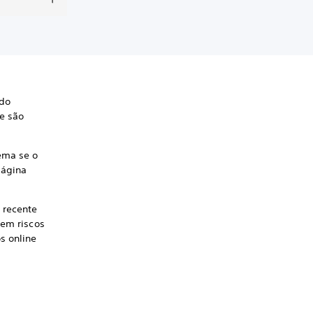
ndo
e são
ema se o
página
 recente
 em riscos
s online