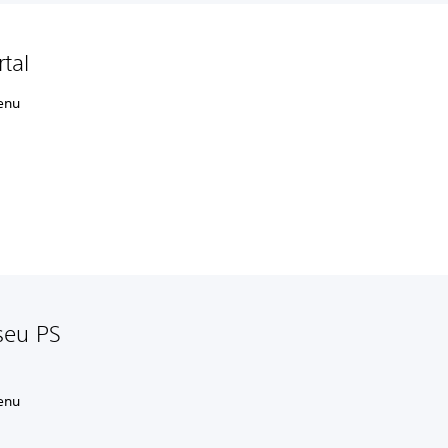
rtal
menu
seu PS
menu