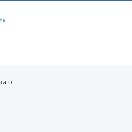
ema
ara o