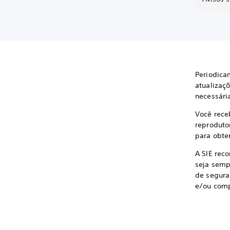
Periodica
atualizaç
necessári
Você rece
reprodutor
para obter
A SIE rec
seja sempr
de segura
e/ou comp