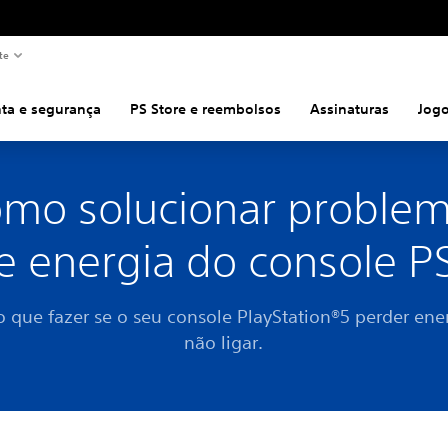
te
ta e segurança
PS Store e reembolsos
Assinaturas
Jog
mo solucionar proble
e energia do console P
o que fazer se o seu console PlayStation®5 perder ene
não ligar.