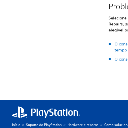
Probl
Selecione
Repairs, s
elegível p
O cons
tempo 
O cons
Início
Suporte do PlayStation
Hardware e reparos
Como solucion