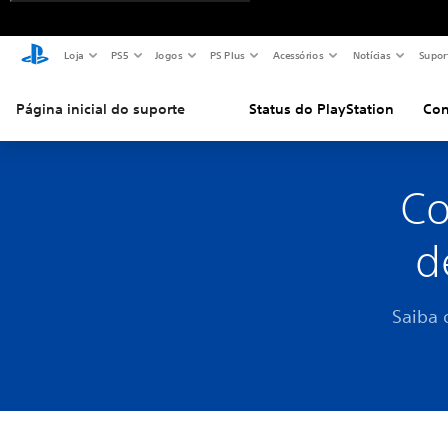
Loja
PS5
Jogos
PS Plus
Acessórios
Notícias
Supor
Página inicial do suporte
Status do PlayStation
Con
Co
d
Saiba 