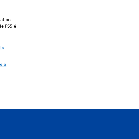
tation
le PS5 é
la
e a