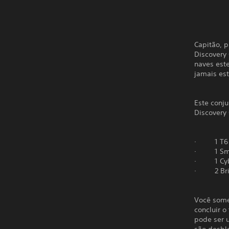
Capitão, p
Discovery 
naves est
jamais es
Este conj
Discovery 
· 1 T6 E
· 1 Smal
· 1 Cybor
· 2 Bridg
Você some
concluir o
pode ser 