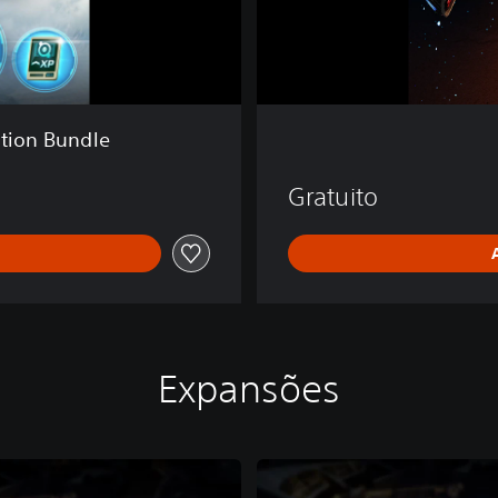
n
e
ition Bundle
Gratuito
Expansões