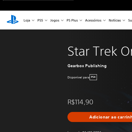
Loja
PS5
Jogos
PS Plus
Acessórios
Notícias
Su
Star Trek O
Gearbox Publishing
Disponível para
PS4
R$114,90
Adicionar ao carrin