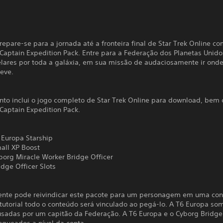
repare-se para a jornada até a fronteira final de Star Trek Online co
Captain Expedition Pack. Entre para a Federação dos Planetas Unidos
elares por toda a galáxia, em sua missão de audaciosamente ir on
teve.
unto inclui o jogo completo de Star Trek Online para download, bem
Captain Expedition Pack.
uropa Starship
l XP Boost
g Miracle Worker Bridge Officer
e Officer Slots
nte pode reivindicar este pacote para um personagem em uma con
 tutorial todo o conteúdo será vinculado ao pegá-lo. A T6 Europa so
usadas por um capitão da Federação. A T6 Europa e o Cyborg Bridge