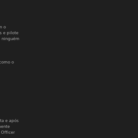
m o
 e pilote
de ninguém
 como o
ta e após
mente
 Officer