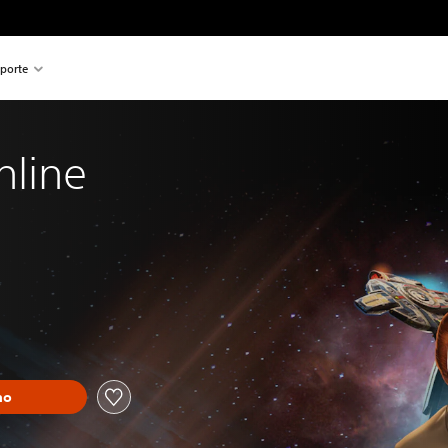
porte
nline
ho