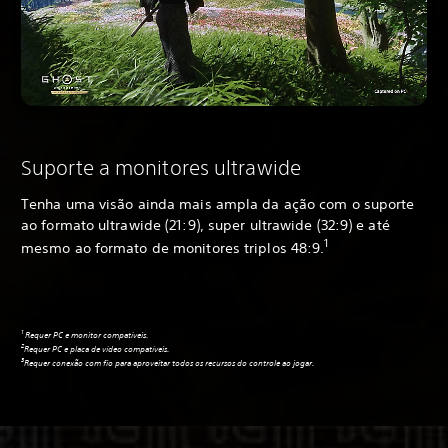
Suporte a monitores ultrawide
Tenha uma visão ainda mais ampla da ação com o suporte
ao formato ultrawide (21:9), super ultrawide (32:9) e até
1
mesmo ao formato de monitores triplos 48:9.
1
Requer PC e monitor compatíveis.
2
Requer PC e placa de vídeo compatíveis.
3
Requer conexão com fio para aproveitar todos os recursos do controle ao jogar.