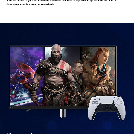
A resposta tátil, os gatilhos adaptáveis e o microfone embutido podem exigir conexão USB e estão
disponíveis quando o jogo for compatível.