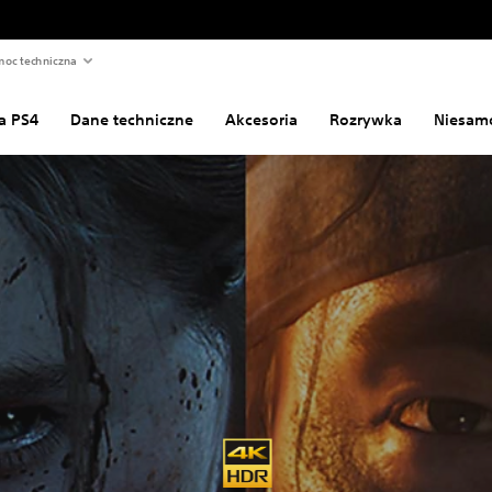
oc techniczna
a PS4
Dane techniczne
Akcesoria
Rozrywka
Niesamo