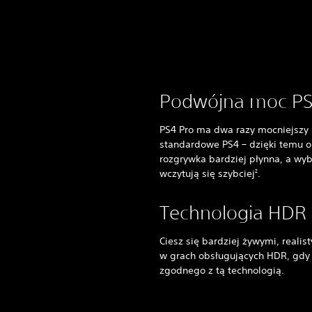
Podwójna moc P
PS4 Pro ma dwa razy mocniejszy p
standardowe PS4 – dzięki temu o
rozgrywka bardziej płynna, a wy
wczytują się szybciej
.
2
Technologia HDR
Ciesz się bardziej żywymi, realis
w grach obsługujących HDR, gdy 
zgodnego z tą technologią.