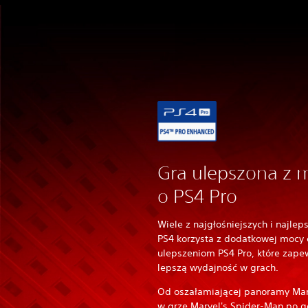
Gra ulepszona z 
o PS4 Pro
Wiele z najgłośniejszych i najlep
PS4 korzysta z dodatkowej mocy 
ulepszeniom PS4 Pro, które zape
lepszą wydajność w grach.
Od oszałamiającej panoramy Ma
w grze Marvel's Spider-Man po g