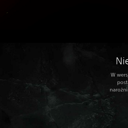
Ni
W wers
post
narożni