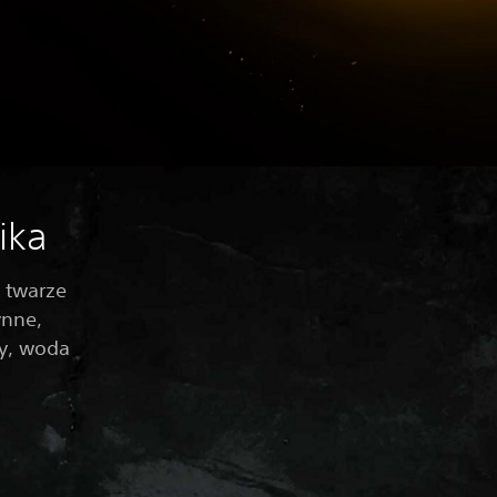
ika
 twarze
ynne,
sy, woda