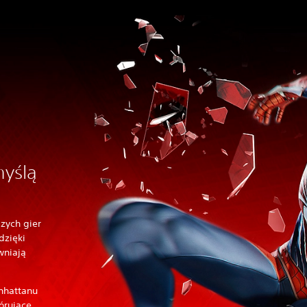
myślą
szych gier
dzięki
wniają
nhattanu
órujące