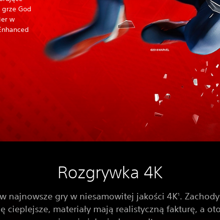
w grze God
ier w
 Enhanced
Rozgrywka 4K
 w najnowsze gry w niesamowitej jakości 4K
. Zachody
1
ię cieplejsze, materiały mają realistyczną fakturę, a ot