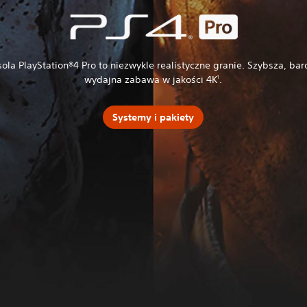
ola PlayStation®4 Pro to niezwykle realistyczne granie. Szybsza, bar
wydajna zabawa w jakości 4K
.
1
Systemy i pakiety