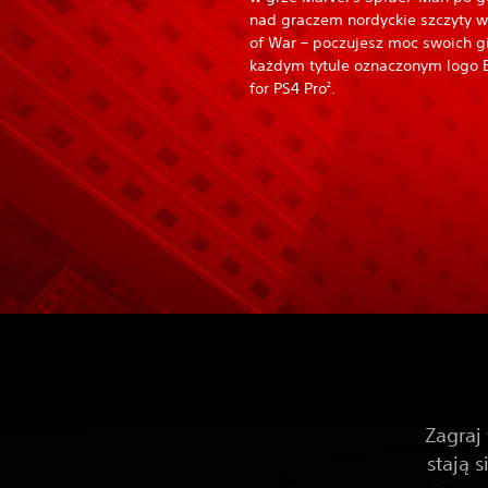
nad graczem nordyckie szczyty 
of War – poczujesz moc swoich g
każdym tytule oznaczonym logo
for PS4 Pro
.
2
Zagraj
stają s