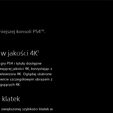
iejszej konsoli PS4
.
TM
 w jakości 4K
1
ry PS4 i tytuły dostępne
ającej jakości 4K, korzystając z
telewizora 4K. Oglądaj ulubione
owicie szczegółowym obrazem z
gujących 4K.
 klatek
i zwiększonej szybkości klatek w