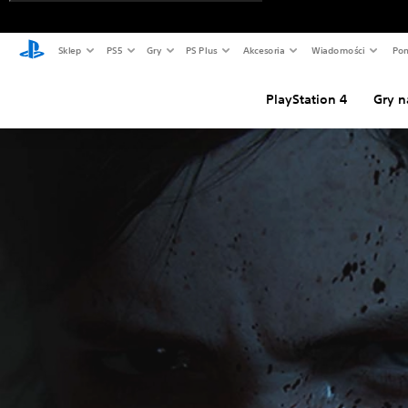
Sklep
PS5
Gry
PS Plus
Akcesoria
Wiadomości
Pom
PlayStation 4
Gry n