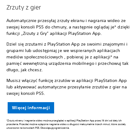
Zrzuty z gier
Automatycznie przesyłaj zrzuty ekranu i nagrania wideo ze
swojej konsoli PS5 do chmury, a następnie oglądaj je* dzięki
funkcji „Zrzuty z Gry” aplikacji PlayStation App.
Dziel się zrzutami z PlayStation App ze swoimi znajomymi i
grupami lub udostępniaj je we wspieranych aplikacjach
mediów społecznościowych , pobieraj je z aplikacji* na
pamięć wewnętrzną urządzenia mobilnego i przechowuj tak
długo, jak chcesz.
Musisz włączyć funkcję zrzutów w aplikacji PlayStation App
lub aktywować automatyczne przesyłanie zrzutów z gier na
swojej konsoli PS5.
Więcej informacji
*Zrzuty ekranu i nagrania wideo można przeglądać w aplikacji PlayStation App przez 14 dni od daty ich
przesłania. Przesłać można wyłącznie nagrania wideo o długości maksymalnie trzech minut, które zostały
utworzone na konsolach PS5. Obowiązują ograniczenia.