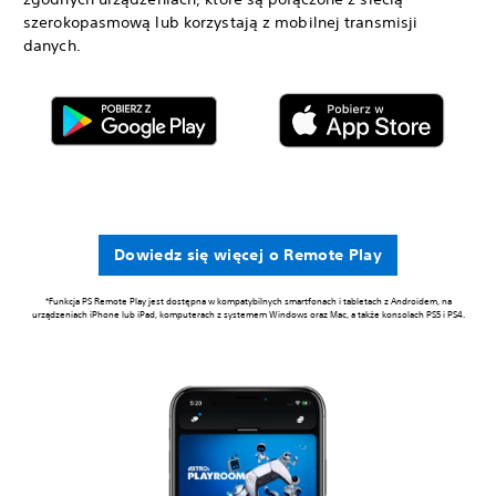
szerokopasmową lub korzystają z mobilnej transmisji
danych.
Dowiedz się więcej o Remote Play
*Funkcja PS Remote Play jest dostępna w kompatybilnych smartfonach i tabletach z Androidem, na
urządzeniach iPhone lub iPad, komputerach z systemem Windows oraz Mac, a także konsolach PS5 i PS4.