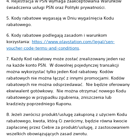
4. Rejestracja w PSN wymaga zaakceptowania Warunków
świadczenia usługi PSN oraz Polityki prywatności.
5. Kody rabatowe wygasają w Dniu wygaśnięcia Kodu
rabatowego.
6. Kody rabatowe podlegają zasadom i warunkom
korzystania:
https://www.playstation.com/legal/sen-
voucher-code-terms-and-conditions
.
7. Każdy Kod rabatowy może zostać zrealizowany jeden raz
na każde konto PSN. W dowolnej pojedynczej transakcji
można wykorzystać tylko jeden Kod rabatowy. Kodów
rabatowych nie można łączyć z innymi promocjami. Kodów
rabatowych nie można odsprzedawać. Nie będzie oferowany
ekwiwalent gotówkowy. Nie można otrzymać nowego Kodu
rabatowego w przypadku zgubienia, zniszczenia lub
kradzieży poprzedniego Kuponu.
8. Jeżeli zwrócisz produkt/usługę zakupioną z użyciem Kodu
rabatowego, kwota, którą Ci zwrócimy, będzie równa kwocie
zapłaconej przez Ciebie za produkt/usługę, z zastosowaniem
wszelkich obowiązujących zasad zwrotu.