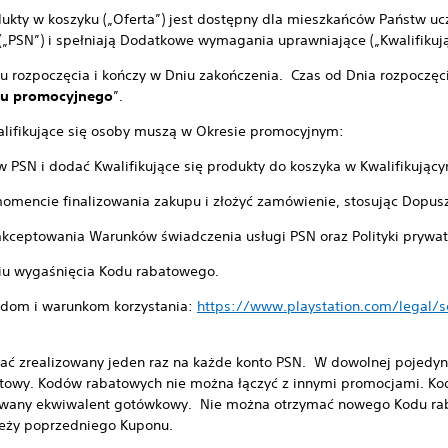
dukty w koszyku („Oferta”) jest dostępny dla mieszkańców Państw uc
(„PSN”) i spełniają Dodatkowe wymagania uprawniające („Kwalifikują
iu rozpoczęcia i kończy w Dniu zakończenia. Czas od Dnia rozpoczęc
su promocyjnego
”.
Kwalifikujące się osoby muszą w Okresie promocyjnym:
w PSN i dodać Kwalifikujące się produkty do koszyka w Kwalifikujący
omencie finalizowania zakupu i złożyć zamówienie, stosując Dopus
kceptowania Warunków świadczenia usługi PSN oraz Polityki prywat
iu wygaśnięcia Kodu rabatowego.
adom i warunkom korzystania:
https://www.playstation.com/legal/
ać zrealizowany jeden raz na każde konto PSN. W dowolnej pojedyn
batowy. Kodów rabatowych nie można łączyć z innymi promocjami. K
owany ekwiwalent gotówkowy. Nie można otrzymać nowego Kodu r
zieży poprzedniego Kuponu.