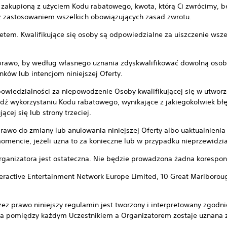
ę zakupioną z użyciem Kodu rabatowego, kwota, którą Ci zwrócimy, 
 z zastosowaniem wszelkich obowiązujących zasad zwrotu.
tem. Kwalifikujące się osoby są odpowiedzialne za uiszczenie wsze
 prawo, by według własnego uznania zdyskwalifikować dowolną osob
nków lub intencjom niniejszej Oferty.
powiedzialności za niepowodzenie Osoby kwalifikującej się w utworz
dź wykorzystaniu Kodu rabatowego, wynikające z jakiegokolwiek błęd
cej się lub strony trzeciej.
prawo do zmiany lub anulowania niniejszej Oferty albo uaktualnieni
encie, jeżeli uzna to za konieczne lub w przypadku nieprzewidzian
rganizatora jest ostateczna. Nie będzie prowadzona żadna korespon
teractive Entertainment Network Europe Limited, 10 Great Marlborou
zez prawo niniejszy regulamin jest tworzony i interpretowany zgo
a pomiędzy każdym Uczestnikiem a Organizatorem zostaje uznana 