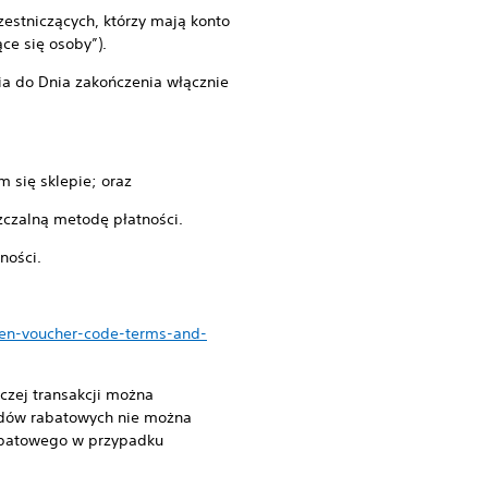
zestniczących, którzy mają konto
ce się osoby”).
ia do Dnia zakończenia włącznie
m się sklepie; oraz
zczalną metodę płatności.
ności.
sen-voucher-code-terms-and-
czej transakcji można
odów rabatowych nie można
abatowego w przypadku