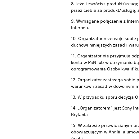
8. Jeżeli zwrócisz produkt/usług
przez Ciebie za produkt/usługę,
9. Wymagane połączenie z Interne
Internetu.
10. Organizator rezerwuje sobie
duchowi niniejszych zasad i waru
11. Organizator nie przyjmuje od
konta w PSN lub w otrzymaniu bą
oprogramowania Osoby kwalifikują
12. Organizator zastrzega sobie 
warunków i zasad w dowolnym mom
13. W przypadku sporu decyzja O
14. „Organizatorem” jest Sony In
Brytania.
15. W zakresie przewidzianym pr
obowiązującym w Anglii, a umow
Anglii.