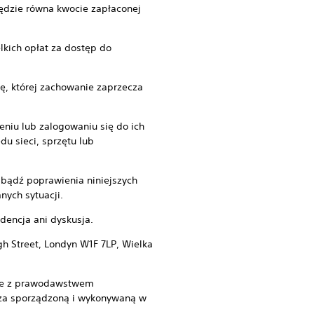
będzie równa kwocie zapłaconej
lkich opłat za dostęp do
ę, której zachowanie zaprzecza
eniu lub zalogowaniu się do ich
u sieci, sprzętu lub
a bądź poprawienia niniejszych
ych sytuacji.
dencja ani dyskusja.
gh Street, Londyn W1F 7LP, Wielka
dnie z prawodawstwem
za sporządzoną i wykonywaną w