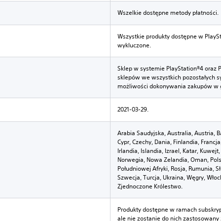
Wszelkie dostępne metody płatności.
Wszystkie produkty dostępne w PlaySt
wykluczone.
Sklep w systemie PlayStation®4 oraz 
sklepów we wszystkich pozostałych s
możliwości dokonywania zakupów w 
2021-03-29.
Arabia Saudyjska, Australia, Austria, B
Cypr, Czechy, Dania, Finlandia, Francja
Irlandia, Islandia, Izrael, Katar, Kuwe
Norwegia, Nowa Zelandia, Oman, Polsk
Południowej Afryki, Rosja, Rumunia, S
Szwecja, Turcja, Ukraina, Węgry, Włoc
Zjednoczone Królestwo.
Produkty dostępne w ramach subskryp
ale nie zostanie do nich zastosowany