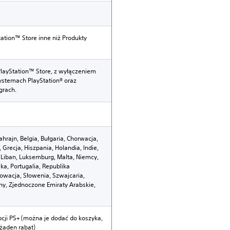
ation™ Store inne niż Produkty
PlayStation™ Store, z wyłączeniem
ystemach PlayStation® oraz
grach.
ahrajn, Belgia, Bułgaria, Chorwacja,
, Grecja, Hiszpania, Holandia, Indie,
jt, Liban, Luksemburg, Malta, Niemcy,
a, Portugalia, Republika
łowacja, Słowenia, Szwajcaria,
hy, Zjednoczone Emiraty Arabskie,
cji PS+ (można je dodać do koszyka,
 żaden rabat)