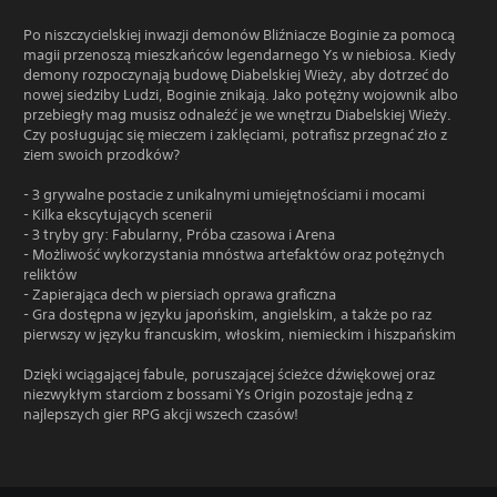
Po niszczycielskiej inwazji demonów Bliźniacze Boginie za pomocą
magii przenoszą mieszkańców legendarnego Ys w niebiosa. Kiedy
demony rozpoczynają budowę Diabelskiej Wieży, aby dotrzeć do
nowej siedziby Ludzi, Boginie znikają. Jako potężny wojownik albo
przebiegły mag musisz odnaleźć je we wnętrzu Diabelskiej Wieży.
Czy posługując się mieczem i zaklęciami, potrafisz przegnać zło z
ziem swoich przodków?
- 3 grywalne postacie z unikalnymi umiejętnościami i mocami
- Kilka ekscytujących scenerii
- 3 tryby gry: Fabularny, Próba czasowa i Arena
- Możliwość wykorzystania mnóstwa artefaktów oraz potężnych
reliktów
- Zapierająca dech w piersiach oprawa graficzna
- Gra dostępna w języku japońskim, angielskim, a także po raz
pierwszy w języku francuskim, włoskim, niemieckim i hiszpańskim
Dzięki wciągającej fabule, poruszającej ścieżce dźwiękowej oraz
niezwykłym starciom z bossami Ys Origin pozostaje jedną z
najlepszych gier RPG akcji wszech czasów!