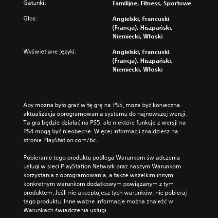
Gatunki:
Familijne, Fitness, Sportowe
g
r
Głos:
Angielski, Francuski
a
(Francja), Hiszpański,
n
Niemiecki, Włoski
i
a
Wyświetlane języki:
Angielski, Francuski
o
(Francja), Hiszpański,
f
Niemiecki, Włoski
f
l
i
n
Aby można było grać w tę grę na PS5, może być konieczna 
e
aktualizacja oprogramowania systemu do najnowszej wersji. 
)
Ta gra będzie działać na PS5, ale niektóre funkcje z wersji na 
.
PS4 mogą być nieobecne. Więcej informacji znajdziesz na 
stronie PlayStation.com/bc.
Pobieranie tego produktu podlega Warunkom świadczenia 
usługi w sieci PlayStation Network oraz naszym Warunkom 
korzystania z oprogramowania, a także wszelkim innym 
konkretnym warunkom dodatkowym powiązanym z tym 
produktem. Jeśli nie akceptujesz tych warunków, nie pobieraj 
tego produktu. Inne ważne informacje można znaleźć w 
Warunkach świadczenia usługi.