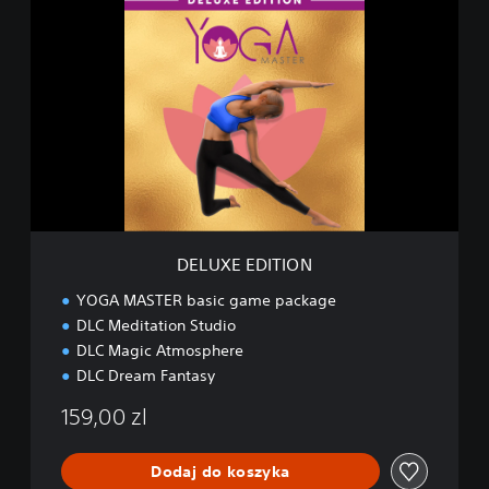
D
E
L
U
X
E
E
D
I
T
I
O
N
DELUXE EDITION
YOGA MASTER basic game package
DLC Meditation Studio
DLC Magic Atmosphere
DLC Dream Fantasy
159,00 zl
Dodaj do koszyka