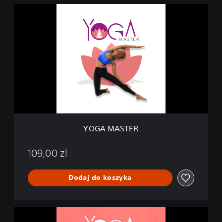
Y
O
G
A
M
A
S
T
E
R
YOGA MASTER
109,00 zl
Dodaj do koszyka
M
e