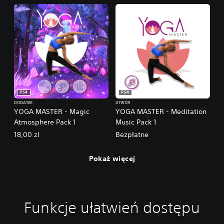
PS4
PS4
DODATEK
UTWÓR
YOGA MASTER - Magic
YOGA MASTER - Meditation
Atmosphere Pack 1
Music Pack 1
18,00 zl
Bezpłatne
Pokaż więcej
Funkcje ułatwień dostępu
R
M
W
e
o
s