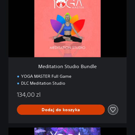
d
i
t
a
t
i
o
n
S
t
u
Meditation Studio Bundle
d
i
YOGA MASTER Full Game
o
DLC Meditation Studio
B
u
134,00 zl
n
d
l
Dodaj do koszyka
e
M