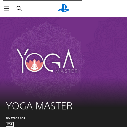
Wyszukaj
YOGA MASTER
My World srls
PS4