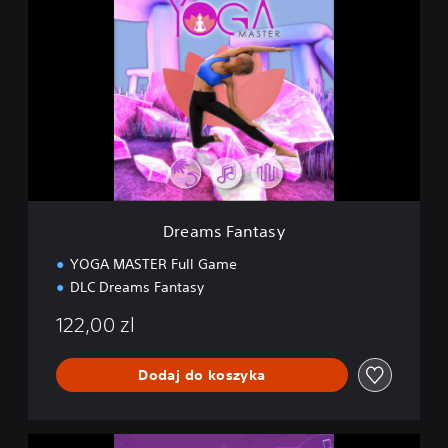
r
e
a
m
s
F
a
n
t
a
s
y
Dreams Fantasy
YOGA MASTER Full Game
DLC Dreams Fantasy
122,00 zl
Dodaj do koszyka
C