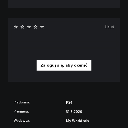
h
k
e
ó
m
w
.
f
i
Usuń
l
m
o
w
y
c
h
(
Zaloguj się, aby ocenić
t
y
l
k
o
p
o
Platforma:
PS4
d
c
Premiera:
31.3.2020
z
a
Wydawca:
My World srls
s