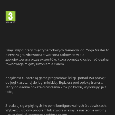
Dzięki współpracy międzynarodowych trenerów jogi Yoga Master to
pierwsza gra zdrowotna stworzona całkowicie w 3D i
zaprojektowana przez ekspertów, która pomoże ci osiągnąć idealną
równowagę między umysłem a ciałem.
Znajdziesz tu szeroką gamę programów, lekcji i ponad 150 pozycji:
od jogi klasycznej do jogi miejskiej. Będziesz pod opieką trenera,
który dokładnie pokaże ci ćwiczenia krok po kroku, wykonując je z
tobą.
Zrelaksuj się w pięknych i w pełni konfigurowalnych środowiskach.
Wybierz ulubiony program lub stwórz własny, a następnie uwolnij
umysł dzięki ćwiczeniom z oddychaniem.