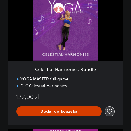
e
l
e
s
t
i
a
l
H
a
r
m
Celestial Harmonies Bundle
o
n
YOGA MASTER full game
i
DLC Celestial Harmonies
e
s
122,00 zl
B
u
n
Dodaj do koszyka
d
l
e