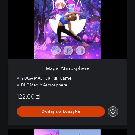
a
g
i
c
A
t
m
o
s
p
h
e
Magic Atmosphere
r
e
YOGA MASTER Full Game
DLC Magic Atmosphere
122,00 zl
Dodaj do koszyka
D