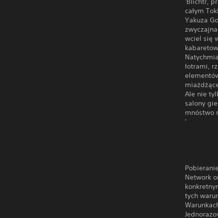
'Blichtr, 
całym Toki
Yakuza Gor
zwyczajna
wciel się 
kabareto
Natychmias
łotrami, r
elementów
miażdżące 
Ale nie ty
salony gi
mnóstwo r
'
Pobierani
Network o
konkretny
tych waru
Warunkach
Jednorazo