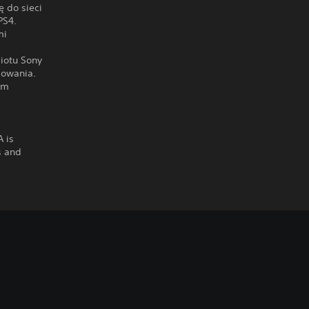
 do sieci
PS4.
mi
miotu Sony
mowania.
em
A is
s and