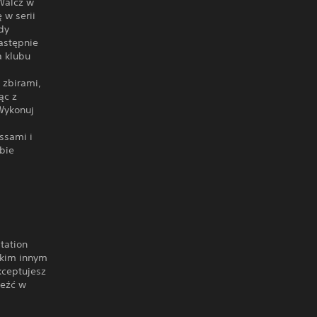
 Walcz w
 w serii
dy
astępnie
a klubu
 zbirami,
ąc z
Wykonuj
essami i
bie
tation
lkim innym
ceptujesz
leźć w
.