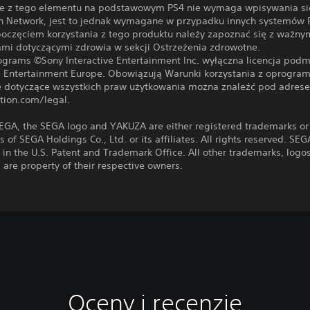
ie z tego elementu na podstawowym PS4 nie wymaga wpisywania się
on Network, jest to jednak wymagane w przypadku innych systemów 
poczęciem korzystania z tego produktu należy zapoznać się z ważny
ami dotyczącymi zdrowia w sekcji Ostrzeżenia zdrowotne.
rograms ©Sony Interactive Entertainment Inc. wyłączna licencja pod
ve Entertainment Europe. Obowiązują Warunki korzystania z oprogra
e dotyczące wszystkich praw użytkowania można znaleźć pod adres
tion.com/legal.
EGA, the SEGA logo and YAKUZA are either registered trademarks or
 of SEGA Holdings Co., Ltd. or its affiliates. All rights reserved. SEG
 in the U.S. Patent and Trademark Office. All other trademarks, logo
 are property of their respective owners.
Oceny i recenzje