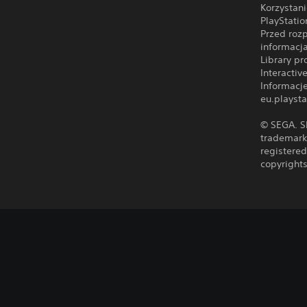
Korzystan
PlayStati
Przed roz
informacj
Library p
Interacti
Informacj
eu.playsta
© SEGA. S
trademarks
registered
copyrights