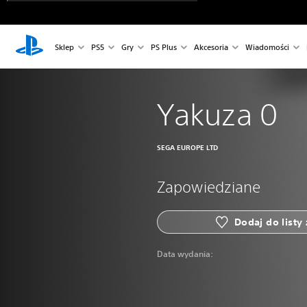
Sklep
PS5
Gry
PS Plus
Akcesoria
Wiadomości
Yakuza 0
SEGA EUROPE LTD
Zapowiedziane
Dodaj do listy
Data wydania: