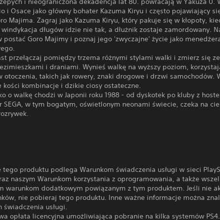
przepych i nieograniczona dekadencja lat 80. powracają w Yakuza 0.
o i Osace jako główny bohater Kazuma Kiryu i często pojawiający się
o Majima. Zagraj jako Kazuma Kiryu, który pakuje się w kłopoty, kie
 windykacja długów idzie nie tak, a dłużnik zostaje zamordowany. N
w postać Goro Majimy i poznaj jego 'zwyczajne' życie jako menedżer
wego.
t przełączaj pomiędzy trzema różnymi stylami walki i zmierz się ze
zezimieszkami i draniami. Wynieś walkę na wyższy poziom, korzystaj
 otoczenia, takich jak rowery, znaki drogowe i drzwi samochodów. 
kości kombinacje i dzikie ciosy ostateczne.
lko o walkę chodzi w Japonii roku 1988 - od dyskotek po kluby z host
er SEGA, w tym bogatym, oświetlonym neonami świecie, czeka na cie
ozrywek.
e tego produktu podlega Warunkom świadczenia usługi w sieci PlayS
raz naszym Warunkom korzystania z oprogramowania, a także wsze
m warunkom dodatkowym powiązanym z tym produktem. Jeśli nie ak
nków, nie pobieraj tego produktu. Inne ważne informacje można zna
 świadczenia usługi.
wa opłata licencyjna umożliwiająca pobranie na kilka systemów PS4