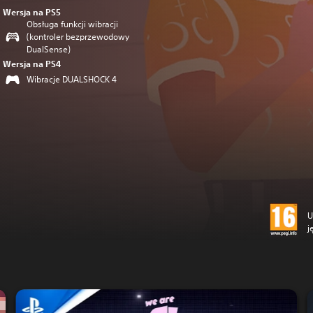
Wersja na PS5
Obsługa funkcji wibracji
(kontroler bezprzewodowy
DualSense)
Wersja na PS4
Wibracje DUALSHOCK 4
U
j