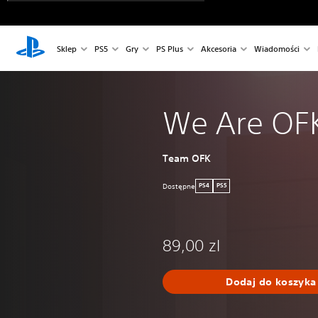
Sklep
PS5
Gry
PS Plus
Akcesoria
Wiadomości
We Are OF
Team OFK
Dostępne
PS4
PS5
89,00 zl
Dodaj do koszyka