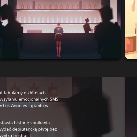
l fabularny o kłótniach
wysyłaniu emocjonalnych SMS-
 Los Angeles i graniu w
tawia historię spotkania
 wydać debiutancką płytę bez
yniku frustracji.