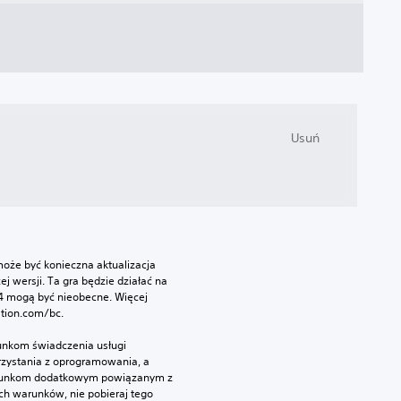
Usuń
oże być konieczna aktualizacja 
wersji. Ta gra będzie działać na 
S4 mogą być nieobecne. Więcej 
ation.com/bc.
unkom świadczenia usługi 
zystania z oprogramowania, a 
runkom dodatkowym powiązanym z 
ch warunków, nie pobieraj tego 