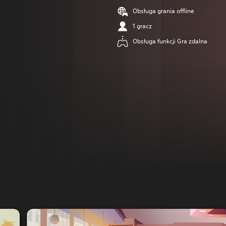
Obsługa grania offline
1 gracz
Obsługa funkcji Gra zdalna