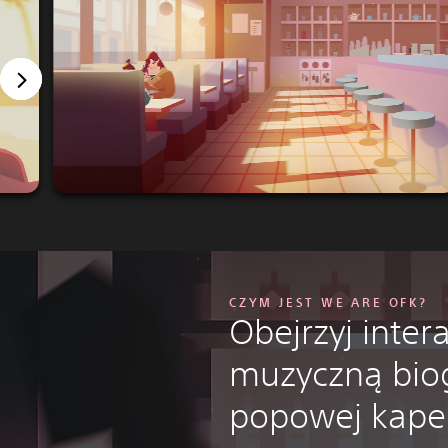
CZYM JEST WE ARE OFK?
Obejrzyj inte
muzyczną biog
popowej kape