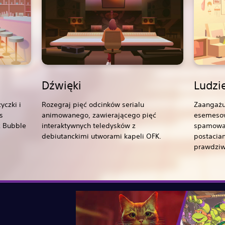
Dźwięki
Ludzi
yczki i
Rozegraj pięć odcinków serialu
Zaangażu
s
animowanego, zawierającego pięć
esemesow
z Bubble
interaktywnych teledysków z
spamowan
debiutanckimi utworami kapeli OFK.
postacia
prawdziw