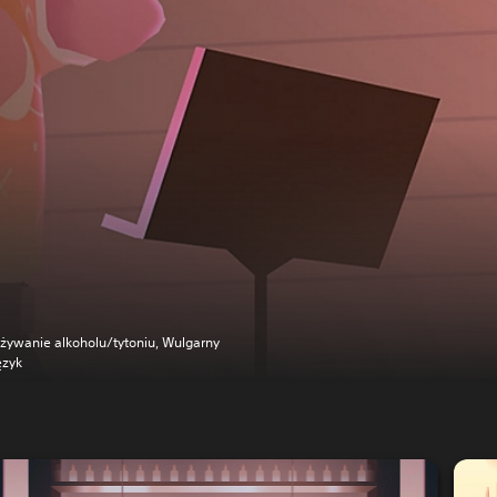
żywanie alkoholu/tytoniu, Wulgarny
ęzyk