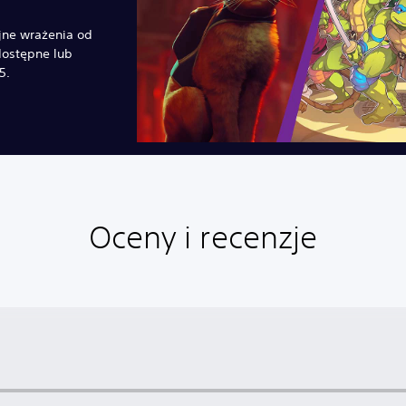
jne wrażenia od
dostępne lub
5.
Oceny i recenzje