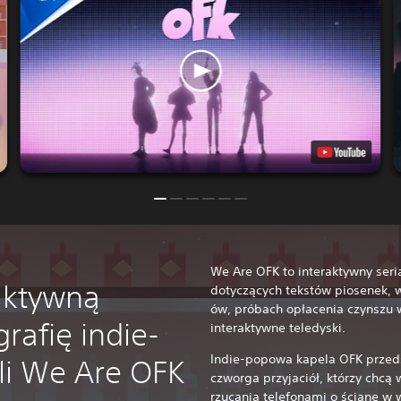
We Are OFK to interaktywny seria
raktywną
dotyczących tekstów piosenek, 
ów, próbach opłacenia czynszu w
rafię indie-
interaktywne teledyski.
Indie-popowa kapela OFK przeds
li We Are OFK
czworga przyjaciół, którzy chcą
rzucania telefonami o ścianę w w