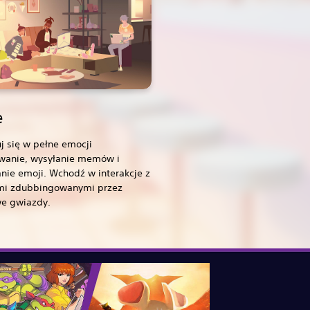
e
j się w pełne emocji
anie, wysyłanie memów i
ie emoji. Wchodź w interakcje z
mi zdubbingowanymi przez
e gwiazdy.