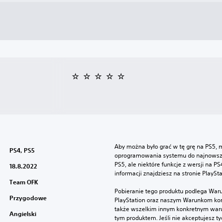
Aby można było grać w tę grę na PS5, m
PS4, PS5
oprogramowania systemu do najnowszej 
PS5, ale niektóre funkcje z wersji na P
18.8.2022
informacji znajdziesz na stronie PlaySt
Team OFK
Pobieranie tego produktu podlega War
Przygodowe
PlayStation oraz naszym Warunkom kor
także wszelkim innym konkretnym wa
Angielski
tym produktem. Jeśli nie akceptujesz ty