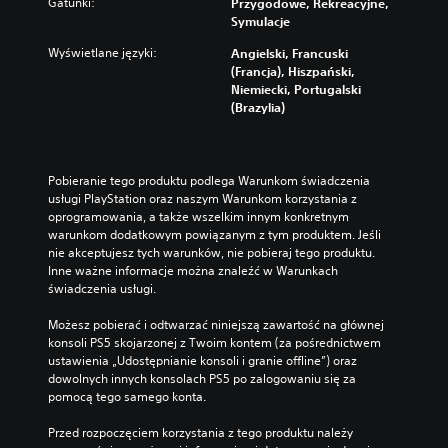
Gatunki:
Przygodowe, Rekreacyjne,
Symulacje
Wyświetlane języki:
Angielski, Francuski
(Francja), Hiszpański,
Niemiecki, Portugalski
(Brazylia)
Pobieranie tego produktu podlega Warunkom świadczenia 
usługi PlayStation oraz naszym Warunkom korzystania z 
oprogramowania, a także wszelkim innym konkretnym 
warunkom dodatkowym powiązanym z tym produktem. Jeśli 
nie akceptujesz tych warunków, nie pobieraj tego produktu. 
Inne ważne informacje można znaleźć w Warunkach 
świadczenia usługi.
Możesz pobierać i odtwarzać niniejszą zawartość na głównej 
konsoli PS5 skojarzonej z Twoim kontem (za pośrednictwem 
ustawienia „Udostępnianie konsoli i granie offline”) oraz 
dowolnych innych konsolach PS5 po zalogowaniu się za 
pomocą tego samego konta.
Przed rozpoczęciem korzystania z tego produktu należy 