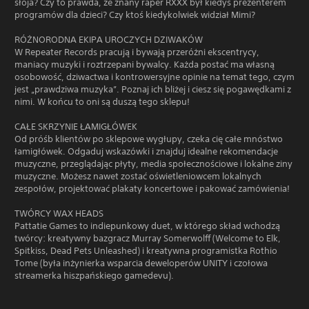
słoja? Czy to prawda, że ​​znany raper RXXX był kiedyś prezenterem
programów dla dzieci? Czy ktoś kiedykolwiek widział Mimi?
RÓŻNORODNA EKIPA UROCZYCH DZIWAKÓW
W Repeater Records pracują i bywają przeróżni ekscentrycy,
maniacy muzyki i roztrzepani bywalcy. Każda postać ma własną
osobowość, dziwactwa i kontrowersyjne opinie na temat tego, czym
jest „prawdziwa muzyka”. Poznaj ich bliżej i ciesz się pogawędkami z
nimi. W końcu to oni są duszą tego sklepu!
CAŁE SKRZYNIE ŁAMIGŁÓWEK
Od próśb klientów po sklepowe wygłupy, czeka cię całe mnóstwo
łamigłówek. Odgaduj wskazówki i znajduj idealne rekomendacje
muzyczne, przeglądając płyty, media społecznościowe i lokalne ziny
muzyczne. Możesz nawet zostać oświetleniowcem lokalnych
zespołów, projektować plakaty koncertowe i pakować zamówienia!
TWÓRCY WAX HEADS
Pattatie Games to indiepunkowy duet, w którego skład wchodzą
twórcy: kreatywny bazgracz Murray Somerwolff (Welcome to Elk,
Spitkiss, Dead Pets Unleashed) i kreatywna programistka Rothio
Tome (była inżynierka wsparcia deweloperów UNITY i czołowa
streamerka hiszpańskiego gamedevu).