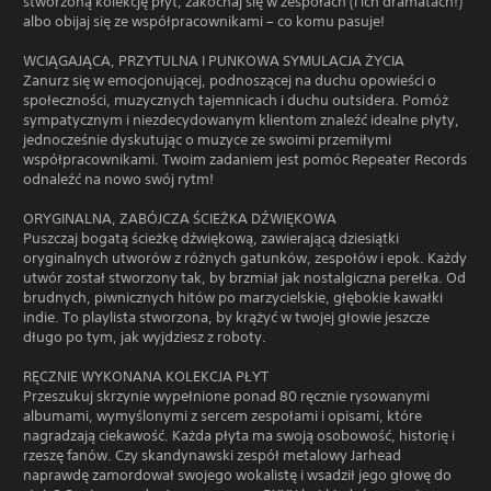
stworzoną kolekcję płyt, zakochaj się w zespołach (i ich dramatach!)
albo obijaj się ze współpracownikami – co komu pasuje!
WCIĄGAJĄCA, PRZYTULNA I PUNKOWA SYMULACJA ŻYCIA
Zanurz się w emocjonującej, podnoszącej na duchu opowieści o
społeczności, muzycznych tajemnicach i duchu outsidera. Pomóż
sympatycznym i niezdecydowanym klientom znaleźć idealne płyty,
jednocześnie dyskutując o muzyce ze swoimi przemiłymi
współpracownikami. Twoim zadaniem jest pomóc Repeater Records
odnaleźć na nowo swój rytm!
ORYGINALNA, ZABÓJCZA ŚCIEŻKA DŹWIĘKOWA
Puszczaj bogatą ścieżkę dźwiękową, zawierającą dziesiątki
oryginalnych utworów z różnych gatunków, zespołów i epok. Każdy
utwór został stworzony tak, by brzmiał jak nostalgiczna perełka. Od
brudnych, piwnicznych hitów po marzycielskie, głębokie kawałki
indie. To playlista stworzona, by krążyć w twojej głowie jeszcze
długo po tym, jak wyjdziesz z roboty.
RĘCZNIE WYKONANA KOLEKCJA PŁYT
Przeszukuj skrzynie wypełnione ponad 80 ręcznie rysowanymi
albumami, wymyślonymi z sercem zespołami i opisami, które
nagradzają ciekawość. Każda płyta ma swoją osobowość, historię i
rzeszę fanów. Czy skandynawski zespół metalowy Jarhead
naprawdę zamordował swojego wokalistę i wsadził jego głowę do