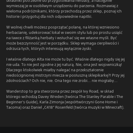
składniki potrzebne do przygotowania herbaty, a następnie
wymieszaj je w osobliwym urządzeniu do parzenia. Rozmawiaj z
wieloma podróżnikami, którzy przechodzą przez sklep, poznaj ich
historie i przygotuj dla nich odpowiednie napitki.
W wolnej chwili możesz posprzątać polanę, na której wzniesiono
herbacianię, udekorować lokal w swoim stylu lub po prostu usiąść
na ławce z filiżanką herbaty i wsłuchać się we własne myśli. Być
może bezczynność jest w porządku. Sklep wymaga cierpliwości i
odrzuca tych, których interesują wyłącznie zyski.
I właśnie dlatego Alta nie może tu być. Właśnie dlatego nigdy się jej
nie uda. To nie jest zgodne z jej naturą. Nie, ona jest wojowniczką!
Dlaczego ktokolwiek miałby nalegać na przekształcenie
niedoścignionej mistrzyni miecza w posłuszną sklepikarkę?! Przy jej
zdolnościach? Och nie, nie. Ona tego nie zrobi... nie mogłaby...
Wanderstop to gra stworzona przez zespół Ivy Road, w skład
którego wchodzą Davey Wreden (twórca The Stanley Parable i The
Beginner's Guide), Karla Zimonja (współtwórczyni Gone Home i
Tacoma) oraz Daniel „C418” Rosenfeld (twórca muzyki w Minecraft).