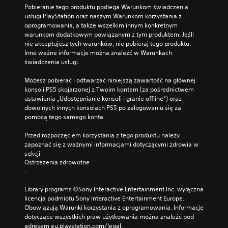
Pobieranie tego produktu podlega Warunkom świadczenia 
usługi PlayStation oraz naszym Warunkom korzystania z 
oprogramowania, a także wszelkim innym konkretnym 
warunkom dodatkowym powiązanym z tym produktem. Jeśli 
nie akceptujesz tych warunków, nie pobieraj tego produktu. 
Inne ważne informacje można znaleźć w Warunkach 
świadczenia usługi.
Możesz pobierać i odtwarzać niniejszą zawartość na głównej 
konsoli PS5 skojarzonej z Twoim kontem (za pośrednictwem 
ustawienia „Udostępnianie konsoli i granie offline”) oraz 
dowolnych innych konsolach PS5 po zalogowaniu się za 
pomocą tego samego konta.
Przed rozpoczęciem korzystania z tego produktu należy 
zapoznać się z ważnymi informacjami dotyczącymi zdrowia w 
sekcji 
Ostrzeżenia zdrowotne
.
Library programs ©Sony Interactive Entertainment Inc. wyłączna 
licencja podmiotu Sony Interactive Entertainment Europe. 
Obowiązują Warunki korzystania z oprogramowania. Informacje 
dotyczące wszystkich praw użytkowania można znaleźć pod 
adresem eu.playstation.com/legal.