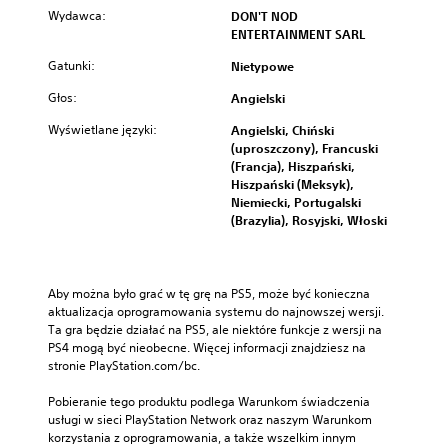
Wydawca:
DON'T NOD
ENTERTAINMENT SARL
Gatunki:
Nietypowe
Głos:
Angielski
Wyświetlane języki:
Angielski, Chiński
(uproszczony), Francuski
(Francja), Hiszpański,
Hiszpański (Meksyk),
Niemiecki, Portugalski
(Brazylia), Rosyjski, Włoski
Aby można było grać w tę grę na PS5, może być konieczna 
aktualizacja oprogramowania systemu do najnowszej wersji. 
Ta gra będzie działać na PS5, ale niektóre funkcje z wersji na 
PS4 mogą być nieobecne. Więcej informacji znajdziesz na 
stronie PlayStation.com/bc.
Pobieranie tego produktu podlega Warunkom świadczenia 
usługi w sieci PlayStation Network oraz naszym Warunkom 
korzystania z oprogramowania, a także wszelkim innym 