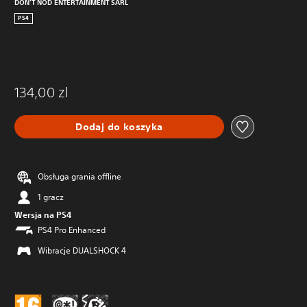
DON'T NOD ENTERTAINMENT SARL
PS4
134,00 zl
Dodaj do koszyka
Obsługa grania offline
1 gracz
Wersja na PS4
PS4 Pro Enhanced
Wibracje DUALSHOCK 4