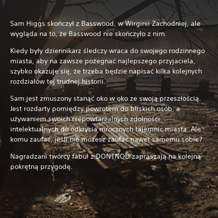
Sam Higgs skończył z Basswood, w Wirginii Zachodniej, ale
wygląda na to, że Basswood nie skończyło z nim.
Kiedy były dziennikarz śledczy wraca do swojego rodzinnego
miasta, aby na zawsze pożegnać najlepszego przyjaciela,
szybko okazuje się, że trzeba będzie napisać kilka kolejnych
rozdziałów tej trudnej historii.
Sam jest zmuszony stanąć oko w oko ze swoją przeszłością.
Jest rozdarty pomiędzy powrotem do bliskich osób, a
używaniem swoich niepowtarzalnych zdolności
intelektualnych do odkrycia mrocznych tajemnic miasta. Ale
komu zaufać, jeśli nie możesz zaufać nawet samemu sobie?
Nagradzani twórcy fabuł z DONTNOD zapraszają na kolejną
pokrętną przygodę.