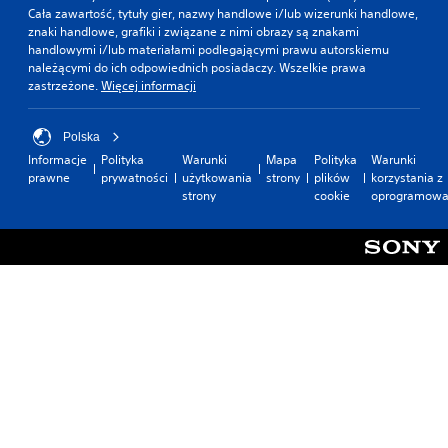
Cała zawartość, tytuły gier, nazwy handlowe i/lub wizerunki handlowe,
znaki handlowe, grafiki i związane z nimi obrazy są znakami
handlowymi i/lub materiałami podlegającymi prawu autorskiemu
należącymi do ich odpowiednich posiadaczy. Wszelkie prawa
zastrzeżone.
Więcej informacji
Polska
Informacje
Polityka
Warunki
Mapa
Polityka
Warunki
prawne
prywatności
użytkowania
strony
plików
korzystania z
strony
cookie
oprogramowa