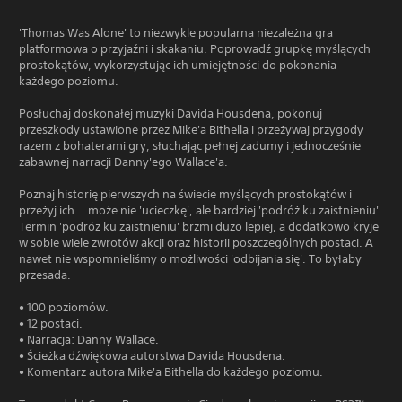
'Thomas Was Alone' to niezwykle popularna niezależna gra
platformowa o przyjaźni i skakaniu. Poprowadź grupkę myślących
prostokątów, wykorzystując ich umiejętności do pokonania
każdego poziomu.
Posłuchaj doskonałej muzyki Davida Housdena, pokonuj
przeszkody ustawione przez Mike'a Bithella i przeżywaj przygody
razem z bohaterami gry, słuchając pełnej zadumy i jednocześnie
zabawnej narracji Danny'ego Wallace'a.
Poznaj historię pierwszych na świecie myślących prostokątów i
przeżyj ich... może nie 'ucieczkę', ale bardziej 'podróż ku zaistnieniu'.
Termin 'podróż ku zaistnieniu' brzmi dużo lepiej, a dodatkowo kryje
w sobie wiele zwrotów akcji oraz historii poszczególnych postaci. A
nawet nie wspomnieliśmy o możliwości 'odbijania się'. To byłaby
przesada.
• 100 poziomów.
• 12 postaci.
• Narracja: Danny Wallace.
• Ścieżka dźwiękowa autorstwa Davida Housdena.
• Komentarz autora Mike'a Bithella do każdego poziomu.