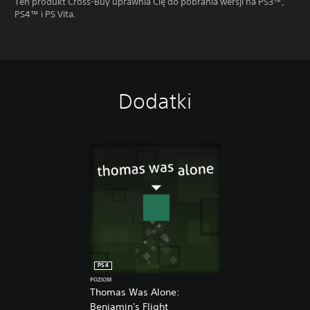
Ten produkt Cross-Buy uprawnia Cię do pobrania wersji na PS3™,
PS4™ i PS Vita.
Dodatki
PS4
POZIOM
Thomas Was Alone:
Benjamin's Flight