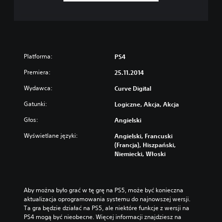
Platforma:
PS4
Premiera:
25.11.2014
Wydawca:
Curve Digital
Gatunki:
Logiczne, Akcja, Akcja
Głos:
Angielski
Wyświetlane języki:
Angielski, Francuski
(Francja), Hiszpański,
Niemiecki, Włoski
Aby można było grać w tę grę na PS5, może być konieczna 
aktualizacja oprogramowania systemu do najnowszej wersji. 
Ta gra będzie działać na PS5, ale niektóre funkcje z wersji na 
PS4 mogą być nieobecne. Więcej informacji znajdziesz na 