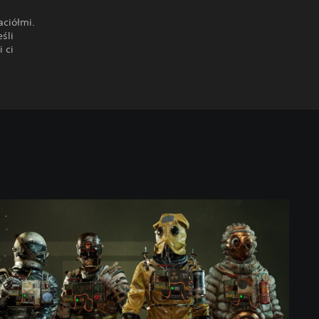
aciółmi.
śli
 ci