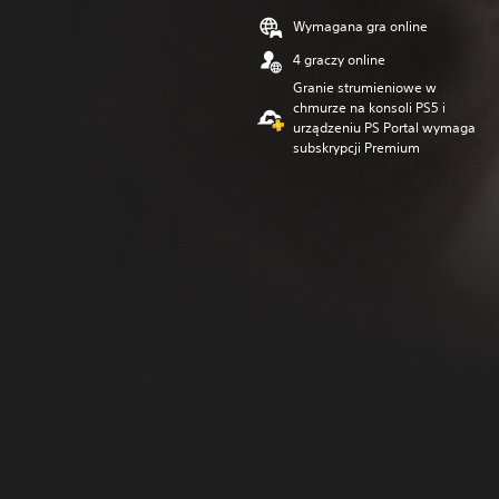
Wymagana gra online
4 graczy online
Granie strumieniowe w
chmurze na konsoli PS5 i
urządzeniu PS Portal wymaga
subskrypcji Premium