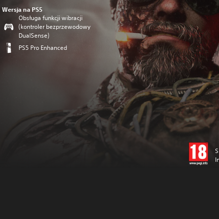
Wersja na PS5
Obsługa funkcji wibracji
(kontroler bezprzewodowy
DualSense)
PS5 Pro Enhanced
S
I