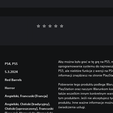
Aby można było grać w tę grę na PS5, m
PS4, PS5
oprogramowania systemu do najnowszej 
PS5, ale niektóre funkcje z wersji na P
5.3.2024
informacji znajdziesz na stronie PlaySt
Red Barrels
Pobieranie tego produktu podlega War
Horror
PlayStation oraz naszym Warunkom kor
także wszelkim innym konkretnym wa
Angielski, Francuski (Francja)
tym produktem. Jeśli nie akceptujesz ty
produktu. Inne ważne informacje możn
Angielski, Chiński (tradycyjny),
świadczenia usługi.
Chiński (uproszczony), Francuski