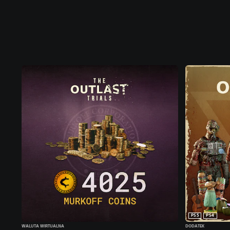
PS5
PS4
WALUTA WIRTUALNA
DODATEK