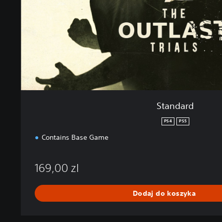
Standard
PS4
PS5
Contains Base Game
169,00 zl
Dodaj do koszyka