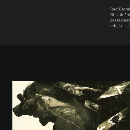
Red Barrel
Niezależni
przeżyjesz
odejść… a
S
t
a
n
d
a
r
d