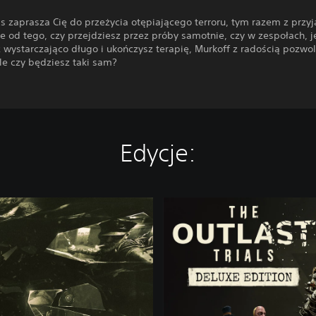
s zaprasza Cię do przeżycia otępiającego terroru, tym razem z przyj
e od tego, czy przejdziesz przez próby samotnie, czy w zespołach, je
 wystarczająco długo i ukończysz terapię, Murkoff z radością pozwoli
le czy będziesz taki sam?
Edycje:
D
e
l
u
x
e