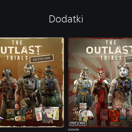
Dodatki
PS5
PS4
DODATEK