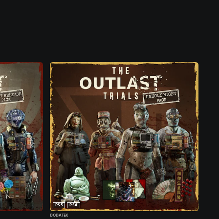
PS5
PS4
DODATEK