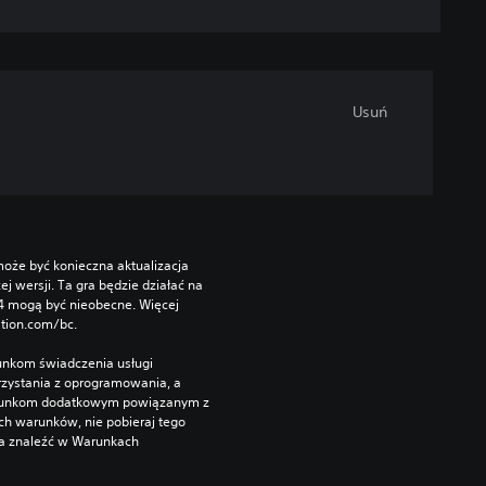
Usuń
oże być konieczna aktualizacja 
wersji. Ta gra będzie działać na 
S4 mogą być nieobecne. Więcej 
ation.com/bc.
unkom świadczenia usługi 
zystania z oprogramowania, a 
runkom dodatkowym powiązanym z 
ch warunków, nie pobieraj tego 
a znaleźć w Warunkach 