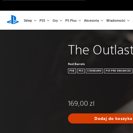
Sklep
PS5
Gry
PS Plus
Akcesoria
Wiadomości
The Outlast
Red Barrels
PS4
PS5
STANDARD
PS5 PRO ENHANCED
169,00 zl
Dodaj do koszyka