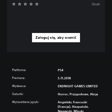
Usuń
Zaloguj się, aby ocenić
Platforma:
PS4
Premiera:
5.11.2018
Wydawca:
ENDNIGHT GAMES LIMITED
Gatunki:
Horror, Przygodowe, Akcja
Wyświetlane języki:
Angielski, Francuski
(Francja), Hiszpański,
Niemiecki, Włoski