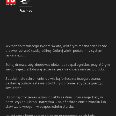
Przemoc
Wkrocz do tętniącego życiem świata, w którym można ściąć każde
drzewo i zerwać każdą roślinę. Odkryj wielki podziemny system
jaskiń i jezior.
Ścinaj drzewa, aby zbudować obóz, lub rozpal ognisko, przy którym
się ogrzejesz. Zdobywaj jedzenie, jeśli nie chcesz umrzeć z głodu.
Zbuduj małe schronienie lub wielką fortecę na brzegu oceanu.
Zastawiaj pułapki i stawiaj struktury obronne, aby zabezpieczyć
swój teren.
Eksploruj otoczenie i wznoś obiekty za dnia. Broń swojej bazy w
nocy. Wykonuj broń i narzędzia. Znajdź schronienie o zmroku lub
staw czoła wrogom w bezpośrednim starciu.
Wyjdź cało z konfrontacji z klanem przypominających ludzi