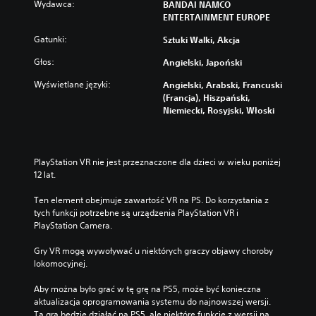
Wydawca:
BANDAI NAMCO
ENTERTAINMENT EUROPE
Gatunki:
Sztuki Walki, Akcja
Głos:
Angielski, Japoński
Wyświetlane języki:
Angielski, Arabski, Francuski
(Francja), Hiszpański,
Niemiecki, Rosyjski, Włoski
PlayStation VR nie jest przeznaczone dla dzieci w wieku poniżej 
12 lat.
Ten element obejmuje zawartość VR na PS. Do korzystania z 
tych funkcji potrzebne są urządzenia PlayStation VR i 
PlayStation Camera.
Gry VR mogą wywoływać u niektórych graczy objawy choroby 
lokomocyjnej.
Aby można było grać w tę grę na PS5, może być konieczna 
aktualizacja oprogramowania systemu do najnowszej wersji. 
Ta gra będzie działać na PS5, ale niektóre funkcje z wersji na 