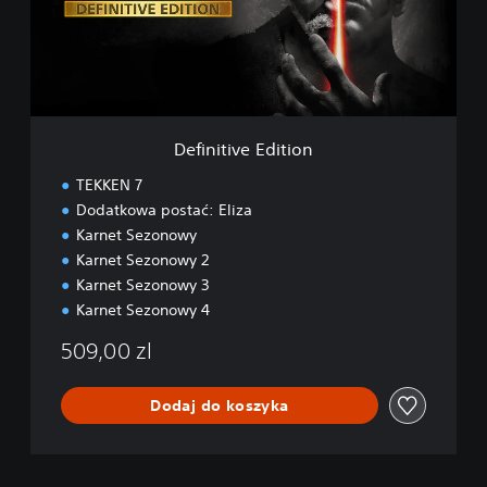
t
i
v
e
E
d
i
Definitive Edition
t
i
TEKKEN 7
o
Dodatkowa postać: Eliza
n
Karnet Sezonowy
Karnet Sezonowy 2
Karnet Sezonowy 3
Karnet Sezonowy 4
509,00 zl
Dodaj do koszyka