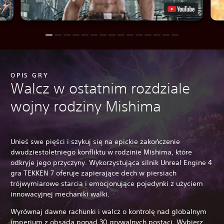
OPIS GRY
Walcz w ostatnim rozdziale
wojny rodziny Mishima
Unieś swe pięści i szykuj się na epickie zakończenie
dwudziestoletniego konfliktu w rodzinie Mishima, które
odkryje jego przyczyny. Wykorzystująca silnik Unreal Engine 4
gra TEKKEN 7 oferuje zapierające dech w piersiach
trójwymiarowe starcia i emocjonujące pojedynki z użyciem
innowacyjnej mechaniki walki.
Wyrównaj dawne rachunki i walcz o kontrolę nad globalnym
imperium z obsadą ponad 30 grywalnych postaci. Wybierz