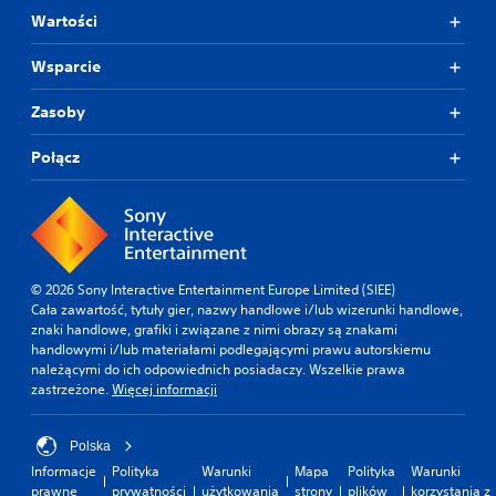
Wartości
Wsparcie
Zasoby
Połącz
© 2026 Sony Interactive Entertainment Europe Limited (SIEE)
Cała zawartość, tytuły gier, nazwy handlowe i/lub wizerunki handlowe,
znaki handlowe, grafiki i związane z nimi obrazy są znakami
handlowymi i/lub materiałami podlegającymi prawu autorskiemu
należącymi do ich odpowiednich posiadaczy. Wszelkie prawa
zastrzeżone.
Więcej informacji
Polska
Informacje
Polityka
Warunki
Mapa
Polityka
Warunki
prawne
prywatności
użytkowania
strony
plików
korzystania z