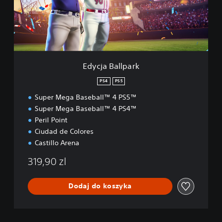
B
a
l
l
p
a
r
Edycja Ballpark
k
PS4
PS5
Super Mega Baseball™ 4 PS5™
Super Mega Baseball™ 4 PS4™
Peril Point
Ciudad de Colores
Castillo Arena
319,90 zl
Dodaj do koszyka