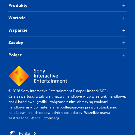
p
k
j
Produkty
o
u
i
d
w
k
Wartości
c
t
o
z
a
n
a
k
Wsparcie
s
t
i
r
s
r
Zasoby
o
p
o
z
o
l
Połącz
g
s
e
r
ó
r
y
b
a
w
,
k
a
M
i
b
o
l
y
ż
© 2026 Sony Interactive Entertainment Europe Limited (SIEE)
u
d
e
Cała zawartość, tytuły gier, nazwy handlowe i/lub wizerunki handlowe,
b
ź
s
znaki handlowe, grafiki i związane z nimi obrazy są znakami
p
w
z
handlowymi i/lub materiałami podlegającymi prawu autorskiemu
r
i
g
należącymi do ich odpowiednich posiadaczy. Wszelkie prawa
z
ę
r
zastrzeżone.
Więcej informacji
e
k
a
r
i
ć
y
d
b
Polska