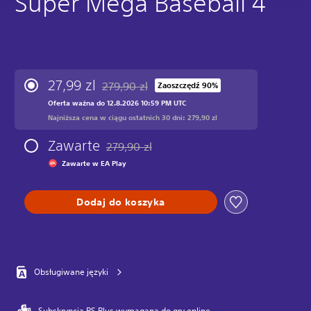
Super Mega Baseball 4
27,99 zl
279,90 zl
Zaoszczędź 90%
Zastosowano zniżkę z oryginalnej ceny wynosz
Oferta ważna do 12.8.2026 10:59 PM UTC
Najniższa cena w ciągu ostatnich 30 dni: 279,90 zl
Zawarte
279,90 zl
Zastosowano zniżkę z oryginalnej ceny wynos
Zawarte w EA Play
Dodaj do koszyka
Obsługiwane języki
Subskrypcja PS Plus wymagana do gry online