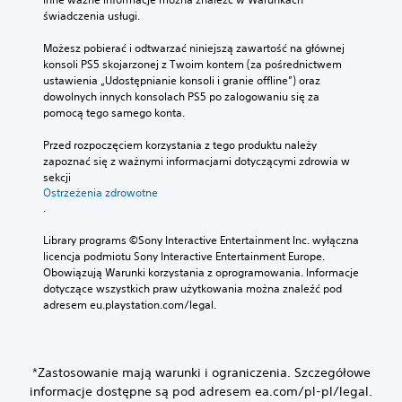
y
k
świadczenia usługi.
W
ł
c
s
y
j
Możesz pobierać i odtwarzać niniejszą zawartość na głównej 
t
i
i
konsoli PS5 skojarzonej z Twoim kontem (za pośrednictwem 
r
d
s
ustawienia „Udostępnianie konsoli i granie offline”) oraz 
e
z
t
dowolnych innych konsolach PS5 po zalogowaniu się za 
n
y
e
pomocą tego samego konta.
t
r
m
y
o
y
Przed rozpoczęciem korzystania z tego produktu należy 
c
w
w
zapoznać się z ważnymi informacjami dotyczącymi zdrowia w 
z
a
sekcji 
a
n
n
Ostrzeżenia zdrowotne
n
e
i
.
i
.
a
e
d
Library programs ©Sony Interactive Entertainment Inc. wyłączna 
g
o
licencja podmiotu Sony Interactive Entertainment Europe. 
D
r
t
Obowiązują Warunki korzystania z oprogramowania. Informacje 
ź
y
y
dotyczące wszystkich praw użytkowania można znaleźć pod 
w
k
adresem eu.playstation.com/legal.
W
i
o
k
ę
w
a
k
e
ż
g
3
*Zastosowanie mają warunki i ograniczenia. Szczegółowe
d
o
D
e
informacje dostępne są pod adresem ea.com/pl-pl/legal.
.