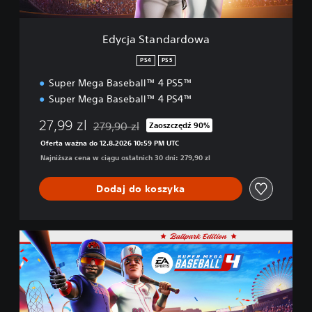
d
a
r
Edycja Standardowa
d
o
PS4
PS5
w
Super Mega Baseball™ 4 PS5™
a
Super Mega Baseball™ 4 PS4™
27,99 zl
279,90 zl
Zaoszczędź 90%
Zastosowano zniżkę z oryginalnej ceny wynosząc
Oferta ważna do 12.8.2026 10:59 PM UTC
Najniższa cena w ciągu ostatnich 30 dni: 279,90 zl
Dodaj do koszyka
E
d
y
c
j
a