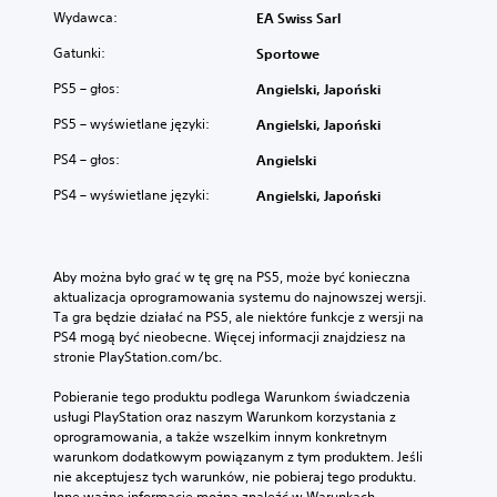
b
s
M
Wydawca:
EA Swiss Sarl
y
k
o
d
o
ż
Gatunki:
Sportowe
ź
r
e
w
z
PS5 – głos:
Angielski, Japoński
s
i
y
z
PS5 – wyświetlane języki:
Angielski, Japoński
ę
s
g
k
t
r
PS4 – głos:
Angielski
i
a
a
w
ć
ć
PS4 – wyświetlane języki:
Angielski, Japoński
k
z
b
a
s
e
ż
a
z
d
m
w
Aby można było grać w tę grę na PS5, może być konieczna 
y
o
ł
aktualizacja oprogramowania systemu do najnowszej wersji. 
m
u
ą
Ta gra będzie działać na PS5, ale niektóre funkcje z wersji na 
g
c
c
PS4 mogą być nieobecne. Więcej informacji znajdziesz na 
ł
z
z
stronie PlayStation.com/bc.
o
k
a
ś
a
n
Pobieranie tego produktu podlega Warunkom świadczenia 
n
g
i
usługi PlayStation oraz naszym Warunkom korzystania z 
i
r
a
oprogramowania, a także wszelkim innym konkretnym 
k
y
f
warunkom dodatkowym powiązanym z tym produktem. Jeśli 
u
.
u
nie akceptujesz tych warunków, nie pobieraj tego produktu. 
b
n
Inne ważne informacje można znaleźć w Warunkach 