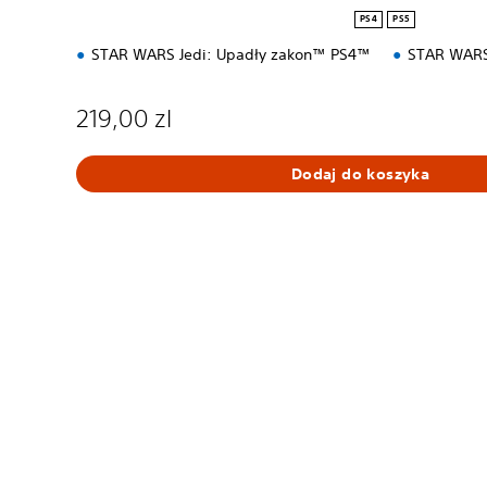
PS4
PS5
STAR WARS Jedi: Upadły zakon™ PS4™
STAR WARS
219,00 zl
Dodaj do koszyka