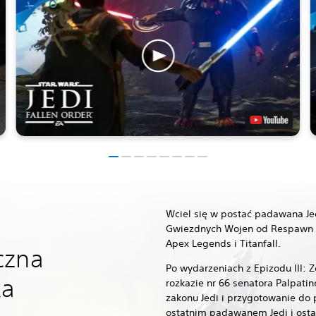
Wciel się w postać padawana Jed
Gwiezdnych Wojen od Respawn 
Apex Legends i Titanfall.
czna
Po wydarzeniach z Epizodu III: 
ka
rozkazie nr 66 senatora Palpatin
zakonu Jedi i przygotowanie do 
ostatnim padawanem Jedi i osta