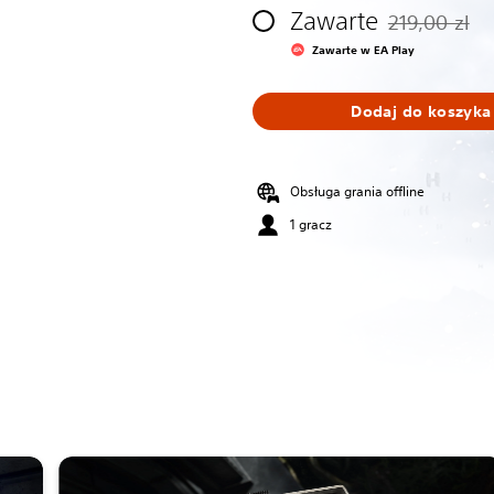
Zawarte
219,00 zl
Zastosowano zn
Zawarte w EA Play
Dodaj do koszyka
Obsługa grania offline
1 gracz