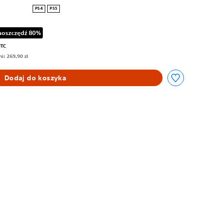
PS4
PS5
aoszczędź 80%
iżkę z oryginalnej ceny wynoszącej 269,90 zl
UTC
i: 269,90 zl
Dodaj do koszyka