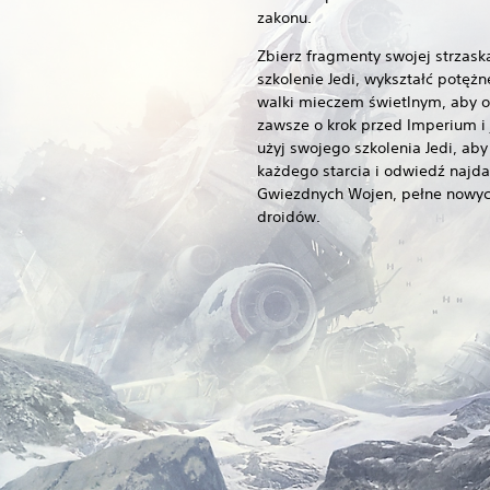
zakonu.
Zbierz fragmenty swojej strzask
szkolenie Jedi, wykształć potężn
walki mieczem świetlnym, aby 
zawsze o krok przed Imperium i 
użyj swojego szkolenia Jedi, aby
każdego starcia i odwiedź najdal
Gwiezdnych Wojen, pełne nowych
droidów.