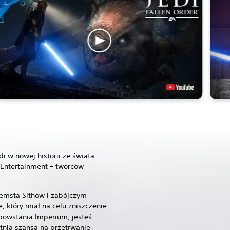
i w nowej historii ze świata
Entertainment – twórców
Zemsta Sithów i zabójczym
e, który miał na celu zniszczenie
powstania Imperium, jesteś
tnią szansą na przetrwanie