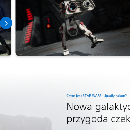
Czym jest STAR WARS: Upadły zakon?
Nowa galakty
przygoda cze