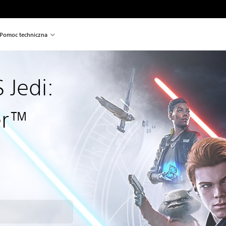
Pomoc techniczna
Jedi:
er™