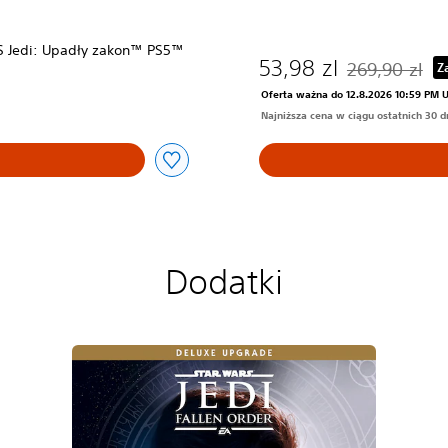
 Jedi: Upadły zakon™ PS5™
53,98 zl
269,90 zl
Z
Zastosowano zn
Oferta ważna do 12.8.2026 10:59 PM 
Najniższa cena w ciągu ostatnich 30 dn
Dodatki