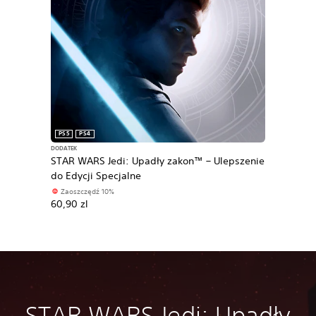
PS5
PS4
DODATEK
STAR WARS Jedi: Upadły zakon™ – Ulepszenie
do Edycji Specjalne
Zaoszczędź 10%
60,90 zl
STAR WARS Jedi: Upadły