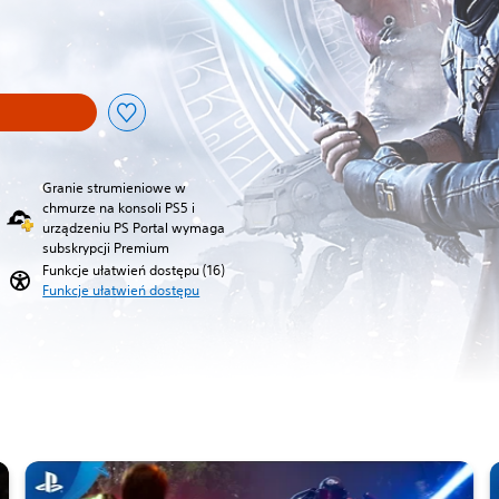
iżkę z oryginalnej ceny wynoszącej 219,00 zl
Granie strumieniowe w
chmurze na konsoli PS5 i
urządzeniu PS Portal wymaga
subskrypcji Premium
Funkcje ułatwień dostępu (16)
Funkcje ułatwień dostępu