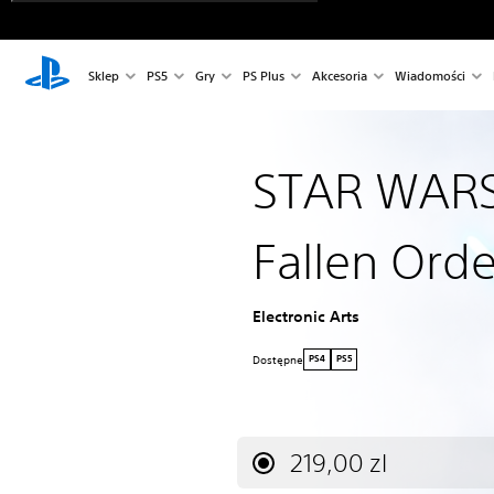
Sklep
PS5
Gry
PS Plus
Akcesoria
Wiadomości
STAR WARS 
Fallen Ord
Electronic Arts
Dostępne
PS4
PS5
219,00 zl