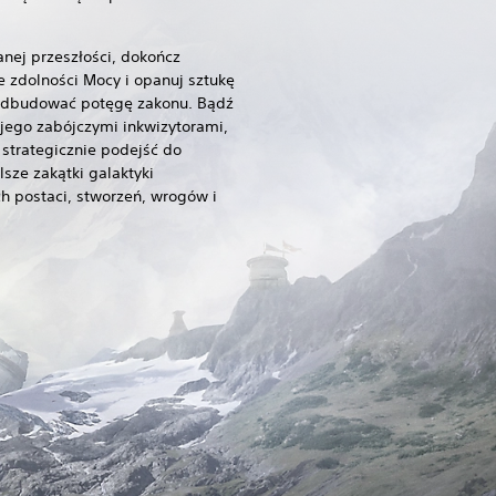
anej przeszłości, dokończ
e zdolności Mocy i opanuj sztukę
odbudować potęgę zakonu. Bądź
jego zabójczymi inkwizytorami,
 strategicznie podejść do
sze zakątki galaktyki
 postaci, stworzeń, wrogów i