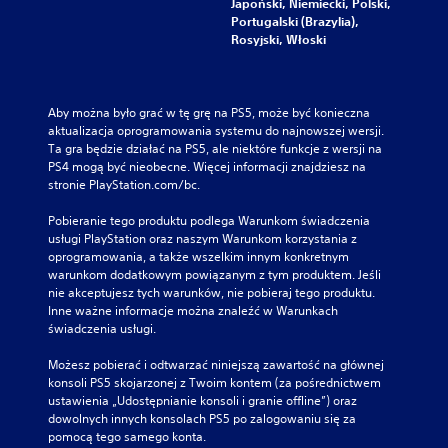
Japoński, Niemiecki, Polski,
Portugalski (Brazylia),
Rosyjski, Włoski
Aby można było grać w tę grę na PS5, może być konieczna 
aktualizacja oprogramowania systemu do najnowszej wersji. 
Ta gra będzie działać na PS5, ale niektóre funkcje z wersji na 
PS4 mogą być nieobecne. Więcej informacji znajdziesz na 
stronie PlayStation.com/bc.
Pobieranie tego produktu podlega Warunkom świadczenia 
usługi PlayStation oraz naszym Warunkom korzystania z 
oprogramowania, a także wszelkim innym konkretnym 
warunkom dodatkowym powiązanym z tym produktem. Jeśli 
nie akceptujesz tych warunków, nie pobieraj tego produktu. 
Inne ważne informacje można znaleźć w Warunkach 
świadczenia usługi.
Możesz pobierać i odtwarzać niniejszą zawartość na głównej 
konsoli PS5 skojarzonej z Twoim kontem (za pośrednictwem 
ustawienia „Udostępnianie konsoli i granie offline”) oraz 
dowolnych innych konsolach PS5 po zalogowaniu się za 
pomocą tego samego konta.