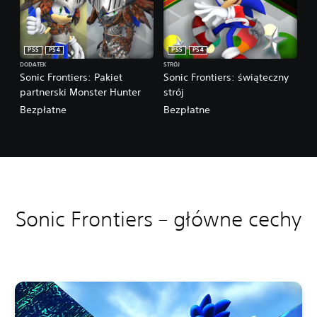
PS5
PS4
PS5
PS4
DODATEK
STRÓJ
Sonic Frontiers: Pakiet
Sonic Frontiers: świąteczny
partnerski Monster Hunter
strój
Bezpłatne
Bezpłatne
Sonic Frontiers – główne cechy