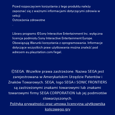
Przed rozpoczęciem korzystania z tego produktu należy 
zapoznać się z ważnymi informacjami dotyczącymi zdrowia w 
sekcji 
Ostrzeżenia zdrowotne
.
Library programs ©Sony Interactive Entertainment Inc. wyłączna 
licencja podmiotu Sony Interactive Entertainment Europe. 
Obowiązują Warunki korzystania z oprogramowania. Informacje 
dotyczące wszystkich praw użytkowania można znaleźć pod 
adresem eu.playstation.com/legal.
ⒸSEGA. Wszelkie prawa zastrzeżone. Nazwa SEGA jest
zarejestrowana w Amerykańskim Urzędzie Patentów i
Znaków Towarowych. SEGA, logo SEGA i SONIC FRONTIERS
są zastrzeżonymi znakami towarowymi lub znakami
towarowymi firmy SEGA CORPORATION lub jej podmiotów
stowarzyszonych.
Polityka prywatności oraz umowa licencyjna użytkownika
końcowego gry