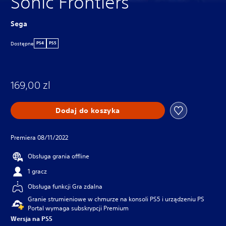
Sonic Frontiers
Sega
Dostępne
PS4
PS5
169,00 zl
Dodaj do koszyka
Premiera 08/11/2022
Obsługa grania offline
1 gracz
Obsługa funkcji Gra zdalna
Granie strumieniowe w chmurze na konsoli PS5 i urządzeniu PS
Portal wymaga subskrypcji Premium
Wersja na PS5