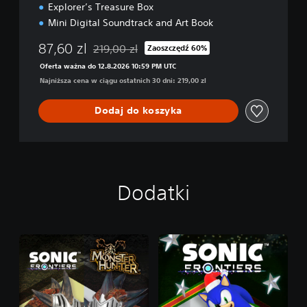
x
Explorer’s Treasure Box
e
Mini Digital Soundtrack and Art Book
87,60 zl
219,00 zl
Zaoszczędź 60%
Zastosowano zniżkę z oryginalnej ceny wynoszą
Oferta ważna do 12.8.2026 10:59 PM UTC
Najniższa cena w ciągu ostatnich 30 dni: 219,00 zl
Dodaj do koszyka
Dodatki