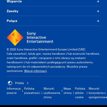
Wsparcie
Zasoby
Połącz
© 2026 Sony Interactive Entertainment Europe Limited (SIEE)
Cała zawartość, tytuły gier, nazwy handlowe i/lub wizerunki handlowe,
znaki handlowe, grafiki i związane z nimi obrazy są znakami
handlowymi i/lub materiałami podlegającymi prawu autorskiemu
należącymi do ich odpowiednich posiadaczy. Wszelkie prawa
zastrzeżone.
Więcej informacji
Polska
Informacje
Polityka
Warunki
Mapa
Polityka
Warunki
prawne
prywatności
użytkowania
strony
plików
korzystania z
strony
cookie
oprogramowa