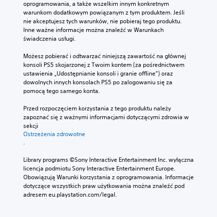
oprogramowania, a także wszelkim innym konkretnym 
warunkom dodatkowym powiązanym z tym produktem. Jeśli 
nie akceptujesz tych warunków, nie pobieraj tego produktu. 
Inne ważne informacje można znaleźć w Warunkach 
świadczenia usługi.
Możesz pobierać i odtwarzać niniejszą zawartość na głównej 
konsoli PS5 skojarzonej z Twoim kontem (za pośrednictwem 
ustawienia „Udostępnianie konsoli i granie offline”) oraz 
dowolnych innych konsolach PS5 po zalogowaniu się za 
pomocą tego samego konta.
Przed rozpoczęciem korzystania z tego produktu należy 
zapoznać się z ważnymi informacjami dotyczącymi zdrowia w 
sekcji 
Ostrzeżenia zdrowotne
.
Library programs ©Sony Interactive Entertainment Inc. wyłączna 
licencja podmiotu Sony Interactive Entertainment Europe. 
Obowiązują Warunki korzystania z oprogramowania. Informacje 
dotyczące wszystkich praw użytkowania można znaleźć pod 
adresem eu.playstation.com/legal.