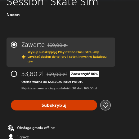
Session: Skate Sim
Nacon
Zawarte
169,00 zl
Zastosowano zniżkę z oryginalnej ceny wynos
Wykup subskrypcję PlayStation Plus Extra, aby
uzyskać dostęp do tej gry i setek innych w katalogu
gier
33,80 zl
169,00 zl
Zaoszczędź 80%
Zastosowano zniżkę z oryginalnej ceny wynos
Oferta ważna do 12.8.2026 10:59 PM UTC
Najniższa cena w ciągu ostatnich 30 dni: 169,00 zl
Subskrybuj
Obsługa grania offline
1 gracz