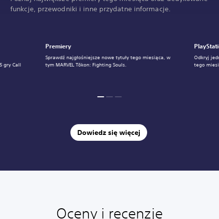
funkcje, przewodniki i inne przydatne informacje.
Premiery
PlayStat
Sprawdź najgłośniejsze nowe tytuły tego miesiąca, w
Odkryj jed
 gry Call
tym MARVEL Tōkon: Fighting Souls.
tego mies
Dowiedz się więcej
Oceny i recenzje