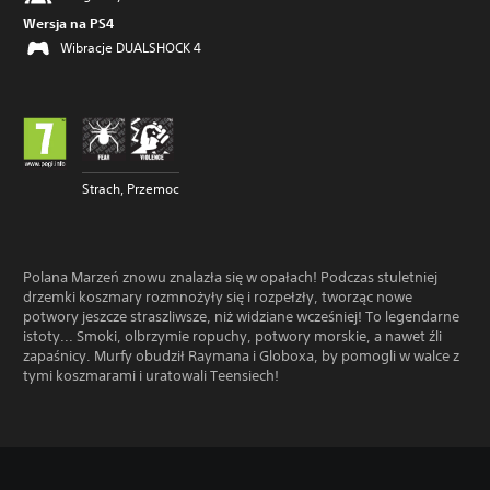
Wersja na PS4
Wibracje DUALSHOCK 4
Strach, Przemoc
Polana Marzeń znowu znalazła się w opałach! Podczas stuletniej
drzemki koszmary rozmnożyły się i rozpełzły, tworząc nowe
potwory jeszcze straszliwsze, niż widziane wcześniej! To legendarne
istoty... Smoki, olbrzymie ropuchy, potwory morskie, a nawet źli
zapaśnicy. Murfy obudził Raymana i Globoxa, by pomogli w walce z
tymi koszmarami i uratowali Teensiech!