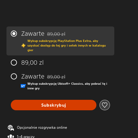
Zawarte
89,00 zl
Zastosowano zniżkę z oryginalnej ceny wynos
Wykup subskrypcję PlayStation Plus Extra, aby
uzyskać dostęp do tej gry i setek innych w katalogu
gier
89,00 zl
Zawarte
89,00 zl
Zastosowano zniżkę z oryginalnej ceny wynos
Wykup subskrypcję Ubisoft+ Classics, aby pobrać tę i
inne gry
Subskrybuj
Opcjonalnie rozgrywka online
1–4 graczy