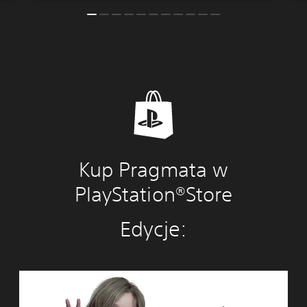
Kup Pragmata w
PlayStation®Store
Edycje:
S
t
a