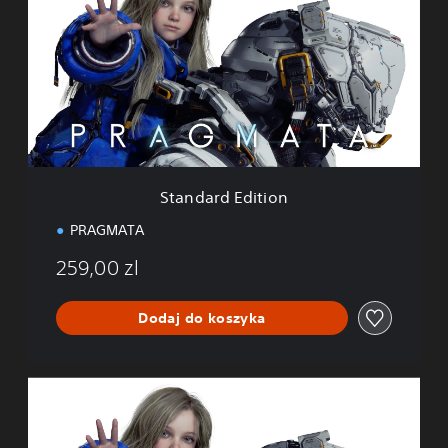
n
d
a
r
d
E
d
i
t
i
Standard Edition
o
n
PRAGMATA
259,00 zl
Dodaj do koszyka
D
e
l
u