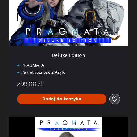
x
e
E
d
i
t
i
o
n
Deluxe Edition
PRAGMATA
Pakiet różność z Azylu
299,00 zl
Dodaj do koszyka
P
R
A