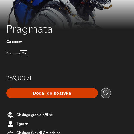
Pragmata
Capcom
Dostępne
PS5
259,00 zl
Dodaj do koszyka
Obsługa grania offline
1 gracz
Obsługa funkcji Gra zdalna